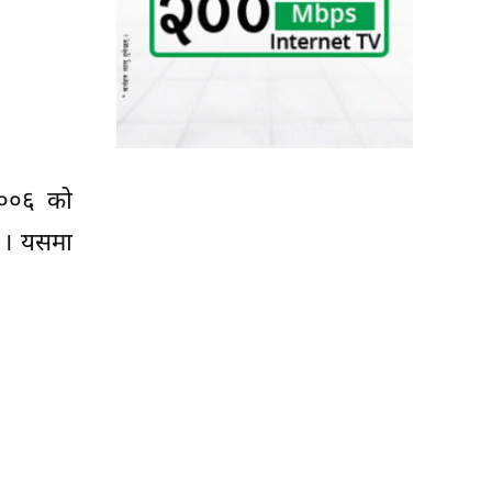
 २००६ को
ो । यसमा