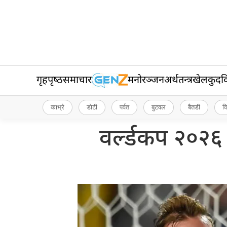
गृहपृष्‍ठ
समाचार
मनोरञ्जन
अर्थतन्त्र
खेलकुद
व
काभ्रे
डोटी
पर्वत
बुटवल
बैतडी
व
वर्ल्डकप २०२६ 