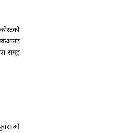
 कोस्टको
िम नकआउट
्रा समूह
्युरासाओ