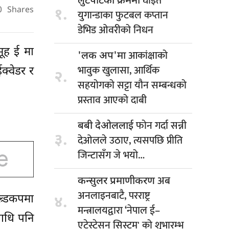
घाइते
लुटपाटका क्रममा
0
Shares
१.
युगान्डाका फुटबल कप्तान
डेभिड ओवरीको निधन
मूह ई मा
आकांक्षाको
'लक अप'मा
भावुक खुलासा, आर्थिक
क्वेडर र
२.
सहयोगको सट्टा यौन सम्बन्धको
प्रस्ताव आएको दाबी
फोन गर्दा सन्नी
बबी देओललाई
३.
देओलले उठाए, त्यसपछि प्रीति
जिन्टासँग जे भयो…
अब
कन्सुलर प्रमाणीकरण
अनलाइनबाटै, परराष्ट्र
र्डकपमा
४.
मन्त्रालयद्वारा ‘नेपाल ई–
पाधि पनि
एटेस्टेसन सिस्टम' को शुभारम्भ