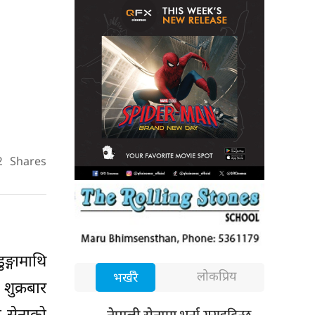
2
Shares
ङ्गामाथि
लोकप्रिय
भर्खरै
शुक्रबार