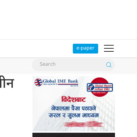
e-paper
तीन