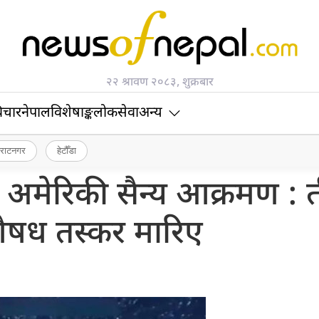
२२ श्रावण २०८३, शुक्रबार
िचार
नेपाल
विशेषाङ्क
लोकसेवा
अन्य
िराटनगर
हेटौँडा
ा अमेरिकी सैन्य आक्रमण : 
षध तस्कर मारिए