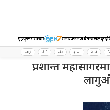
गृहपृष्‍ठ
समाचार
मनोरञ्जन
अर्थतन्त्र
खेलकुद
व
काभ्रे
डोटी
पर्वत
बुटवल
बैतडी
व
प्रशान्त महासागरम
लागुऔ