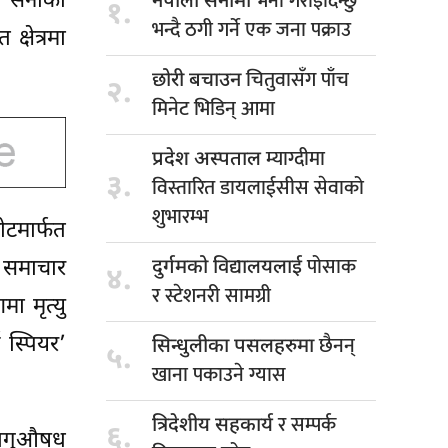
भर्ना गराइदिन्छु
ी सेनाको
नेपाली सेनामा
१.
भन्दै ठगी गर्ने एक जना पक्राउ
्षेत्रमा
चितुवासँग पाँच
छोरी बचाउन
२.
मिनेट भिडिन् आमा
म्याग्दीमा
प्रदेश अस्पताल
३.
विस्तारित डायलाईसीस सेवाको
शुभारम्भ
ोटमार्फत
पोसाक
। समाचार
दुर्गमको विद्यालयलाई
४.
र स्टेशनरी सामग्री
ा मृत्यु
छैनन्
 स्पियर’
सिन्धुलीका पसलहरुमा
५.
खाना पकाउने ग्यास
र सम्पर्क
त्रिदेशीय सहकार्य
६.
लागुऔषध