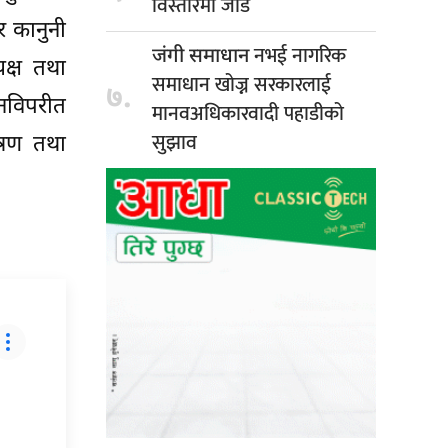
विस्तारमा जोड
र कानुनी
नभई नागरिक
जंगी समाधान
यक्ष तथा
समाधान खोज्न सरकारलाई
७.
ुनविपरीत
मानवअधिकारवादी पहाडीको
सुझाव
त्रण तथा