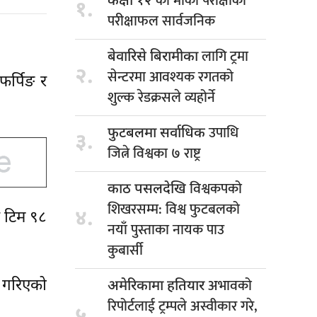
को मौका परीक्षाको
कक्षा १२
१.
परीक्षाफल सार्वजनिक
लागि ट्रमा
बेवारिसे बिरामीका
२.
सेन्टरमा आवश्यक रगतको
फर्पिङ र
शुल्क रेडक्रसले व्यहोर्ने
उपाधि
फुटबलमा सर्वाधिक
३.
जित्ने विश्वका ७ राष्ट्र
विश्वकपको
काठ पसलदेखि
शिखरसम्म: विश्व फुटबलको
४.
र टिम ९८
नयाँ पुस्ताका नायक पाउ
कुबार्सी
अभावको
ा गरिएको
अमेरिकामा हतियार
रिपोर्टलाई ट्रम्पले अस्वीकार गरे,
५.