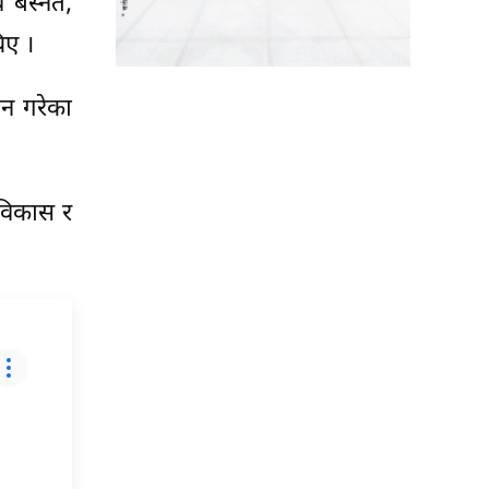
 बस्नेत,
िए ।
ान गरेका
विकास र