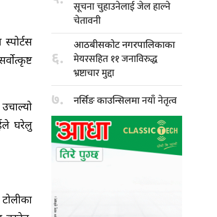
सूचना चुहाउनेलाई जेल हाल्ने
चेतावनी
स्पोर्टस
आठबीसकोट नगरपालिकाका
६.
मेयरसहित ११ जनाविरुद्ध
ोत्कृष्ट
भ्रष्टाचार मुद्दा
७.
नयाँ नेतृत्व
नर्सिङ काउन्सिलमा
 उचाल्यो
े घरेलु
ल टोलीका