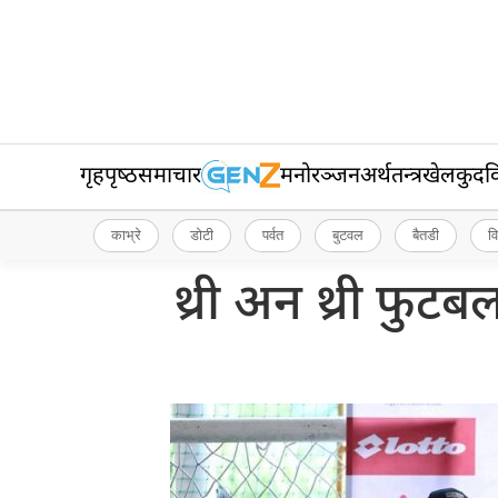
गृहपृष्‍ठ
समाचार
मनोरञ्जन
अर्थतन्त्र
खेलकुद
व
काभ्रे
डोटी
पर्वत
बुटवल
बैतडी
व
थ्री अन थ्री फुटब