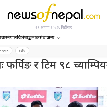
२१ श्रावण २०८३, बिहीबार
िचार
नेपाल
विशेषाङ्क
लोकसेवा
अन्य
िराटनगर
हेटौँडा
लः फर्पिङ र टिम ९८ च्याम्पि