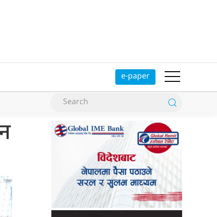
e-paper
यन