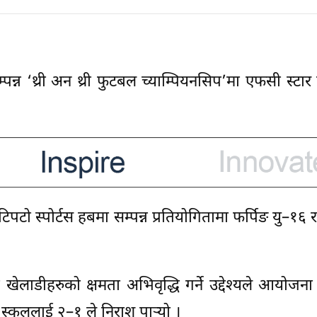
न्न ‘थ्री अन थ्री फुटबल च्याम्पियनसिप’मा एफसी स्टार 
पटो स्पोर्टस हबमा सम्पन्न प्रतियोगितामा फर्पिङ यु–१६ 
ेलाडीहरुको क्षमता अभिवृद्धि गर्ने उद्देश्यले आयोजन
 स्कुललाई २–१ ले निराश पार्‍यो ।