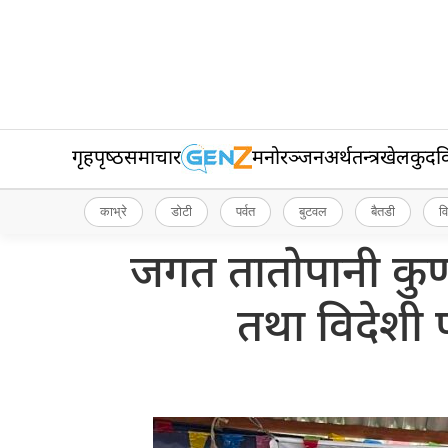
गृहपृष्‍ठ
समाचार
मनोरञ्जन
अर्थतन्त्र
खेलकुद
व
काभ्रे
डोटी
पर्वत
बुटवल
बैतडी
व
जगत तातोपानी कुण्
तथा विदेशी 