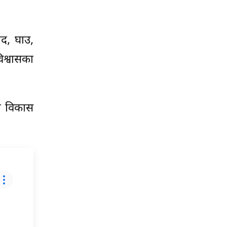
ाद, घाउ,
िश्वासका
मा विकास