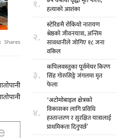
वृद्धा मृत फेला,
७५ वर्षीया
१.
हत्याको आशंका
नारायण
स्टेरिङमै रोकियो
श्रेष्ठको जीवनयात्रा, अन्तिम
२.
सावधानीले जोगिए १८ जना
k
Shares
वकिल
किरण
कपिलवस्तुका पूर्वमेयर
३.
सिंह गोरुसिङ्गे जंगलमा मृत
फेला
तातोपानी
तातोपानी
‘अटोमोबाइल क्षेत्रको
विकासका लागि प्रविधि
४.
हस्तान्तरण र सुरक्षित यात्रालाई
प्राथमिकता दिनुपर्छ’