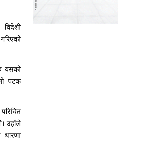
 विदेशी
ाण गरिएको
पछि यसको
िलो पटक
मा परिचित
। उहाँले
े धारणा