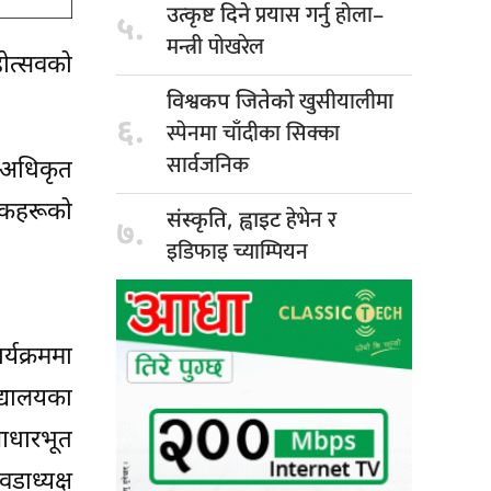
प्रयास गर्नु होला–
उत्कृष्ट दिने
५.
मन्त्री पोखरेल
ोत्सवको
खुसीयालीमा
विश्वकप जितेको
६.
स्पेनमा चाँदीका सिक्का
सार्वजनिक
ीय अधिकृत
यटकहरूको
हेभेन र
संस्कृति, ह्वाइट
७.
इडिफाइ च्याम्पियन
्यक्रममा
्यालयका
 आधारभूत
डाध्यक्ष