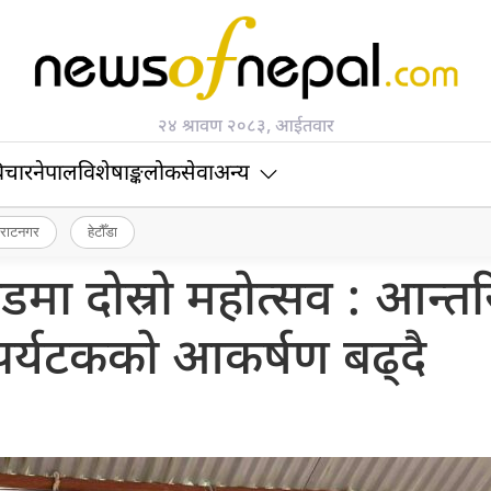
२४ श्रावण २०८३, आईतवार
िचार
नेपाल
विशेषाङ्क
लोकसेवा
अन्य
िराटनगर
हेटौँडा
डमा दोस्रो महोत्सव : आन्त
पर्यटकको आकर्षण बढ्दै