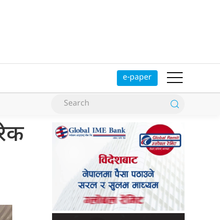
e-paper
रिक