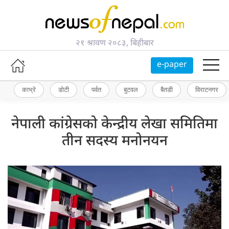
२१ श्रावण २०८३, बिहीबार
e-paper
काभ्रे
डोटी
पर्वत
बुटवल
बैतडी
विराटनगर
नेपाली कांग्रेसको केन्द्रीय लेखा समितिमा
तीन सदस्य मनोनयन