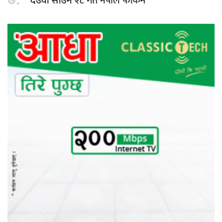
७.
२८ गते नेपाल फर्किने
देउवा साउन