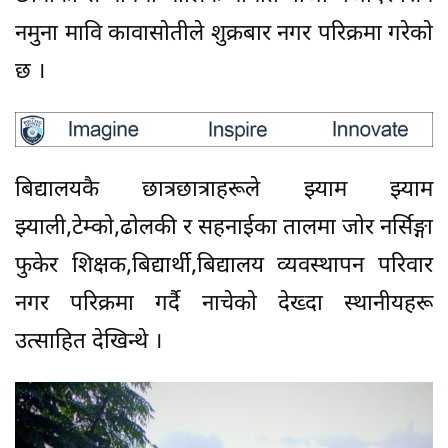
नमुना मावि कावासाेतीले शुक्रबार नगर परिक्रमा गरेकाे
छ ।
बिद्यालयकै छात्रछात्राहरूले झ्याम झ्याम
झ्याली,टेम्काे,ढाेलकी र सहनाईका तालमा जाेर नर्सिङ्गा
फुकेर शिक्षक,बिद्यार्थी,बिद्यालय व्यवस्थापन परिवार
नगर परिक्रमा गर्दै नाचेकाे देख्दा स्थानीयहरू
उत्साहित देखिन्थे ।