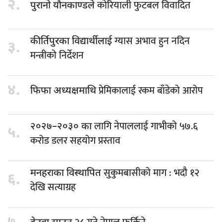
२.
कोरियाली फुटबल विवादित
पुरानो यौनकाण्डले
ग्यास अभाव हुन नदिन
कीर्तिपुरका विद्यार्थीलाई
३.
मन्त्रीको निर्देशन
४.
प्रेमिकालाई रकम बाँडेको आरोप
फिफा अध्यक्षमाथि
लागि नेपाललाई गाभीको ५७.६
२०२७–२०३० का
५.
करोड डलर सहयोग प्रस्ताव
सुकुमबासीको माग : भदौ १२
मनहराका विस्थापित
६.
देखि सत्याग्रह