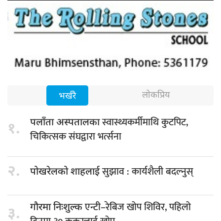
लोकप्रिय
भर्खरै
स्वास्थ्यकर्मीमाथि कुटपिट,
पलाँता अस्पतालका
१.
चिकित्सक संघद्वारा भर्त्सना
२.
सुझाव : कार्यशैली बदल्नुस्
पोखरेलको शाहलाई
एन्टी–रेबिज खोप शिविर, पहिलो
गौरमा निःशुल्क
३.