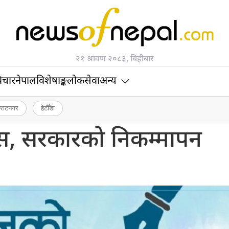
२१ श्रावण २०८३, बिहीबार
िचार
नेपाल
विशेषाङ्क
लोकसेवा
अन्य
िराटनगर
हेटौँडा
ास, सरकारको निकम्मापन