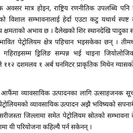
िक अवसर मात्र होइन, राष्ट्रिय रणनीतिक उपलब्धि पनि
 विशाल सम्भावनालाई हेर्दा एउटा कटु यथार्थ स्पष्ट 
्णय क्षमताको अभाव छ । दैलेखको शिर स्थानदेखि पादुका स
ावित पेट्रोलियम क्षेत्र पहिचान भइसकेका छन् । तीमध्
हिराइसम्म ड्रिलिङ सम्पन्न भई चाइना जियोलोजिक
ेदनले ११२ दशमलव १ अर्ब घनमिटर प्राकृतिक मिथेन ग्यासक
ुनु आफैंमा व्यावसायिक उत्पादनका लागि उत्साहजनक स
लमा पेट्रोलियमको व्यावसायिक उत्पादन अझै भविष्यको सपना
नसरीजस्ता जिल्लामा समेत पेट्रोलियम स्रोतको सम्भावना
ामा यी परियोजना कहिल्यै पर्न सकेनन् ।