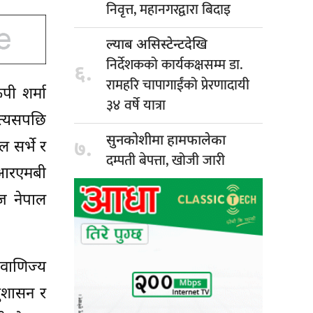
निवृत्त, महानगरद्वारा बिदाइ
ल्याब असिस्टेन्टदेखि
निर्देशकको कार्यकक्षसम्म डा.
६.
रामहरि चापागाईंको प्रेरणादायी
पी शर्मा
३४ वर्षे यात्रा
त्यसपछि
सुनकोशीमा हामफालेका
७.
सर्भे र
दम्पती बेपत्ता, खोजी जारी
 आरएमबी
ज नेपाल
 वाणिज्य
सुशासन र