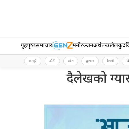
गृहपृष्‍ठ
समाचार
मनोरञ्जन
अर्थतन्त्र
खेलकुद
व
काभ्रे
डोटी
पर्वत
बुटवल
बैतडी
व
दैलेखको ग्य