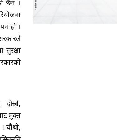
को छैन ।
रियोजना
ापन हो ।
सरकारले
 सुरक्षा
सरकारको
 दोस्रो,
बाट मुक्त
छ । चौथो,
जमिनमुनि