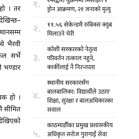
मिसाइल र
रुसद्वारा युक्रेनमा
१.
ड्रोन आक्रमण, २१ जनाको मृत्यु
 हो । तर
देखिन्छ–
रुबिक्स क्युब
११.५६ सेकेन्डमै
२.
्थानसम्म
मिलाउने चेरी
ये भैरवी
नेतृत्व
कोशी सरकारको
ल सर्भे
३.
परिवर्तन तत्काल नहुने,
कार्कीलाई नै निरन्तरता
ो भण्डार
स्थानीय सरकारसँग
बालबालिका: विद्यार्थीले उठाए
४.
ूचक हो ।
शिक्षा, सुरक्षा र बालअधिकारका
सवाल
मै सीमित
 देखिएको
प्रशासकीय
काठमाडौँका प्रमुख
५.
अधिकृत सरोज गुरागाईं सेवा