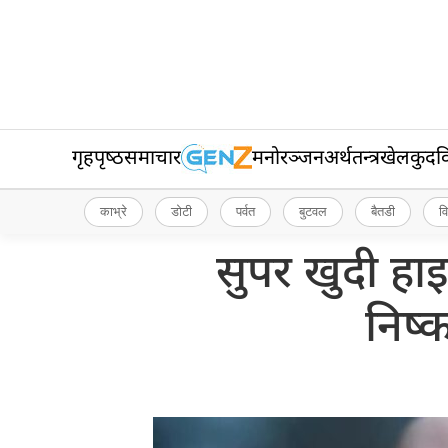
गृहपृष्‍ठ
समाचार
मनोरञ्जन
अर्थतन्त्र
खेलकुद
व
काभ्रे
डोटी
पर्वत
बुटवल
बैतडी
व
सुपर खुदी हा
निष्