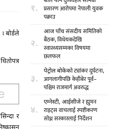
दुर्व्यवहार सामग्री
बाल यौन
१.
प्रसारण आरोपमा नेपाली युवक
पक्राउ
संसदीय समितिको
आज पाँच
 बोर्डले
बैठक, विधेयकदेखि
२.
स्वास्थ्यसम्मका विषयमा
छलफल
ितोपत्र
ट्यांकर दुर्घटना,
पेट्रोल बोकेको
३.
आगलागीपछि केहीबेर पूर्व–
पश्चिम राजमार्ग अवरुद्ध
र ह्युमन
एम्नेस्टी, आईसीजे
४.
राइट्स वाचलाई स्पष्टीकरण
िन्दा र
सोध्न सरकारलाई निर्देशन
िष्कासन