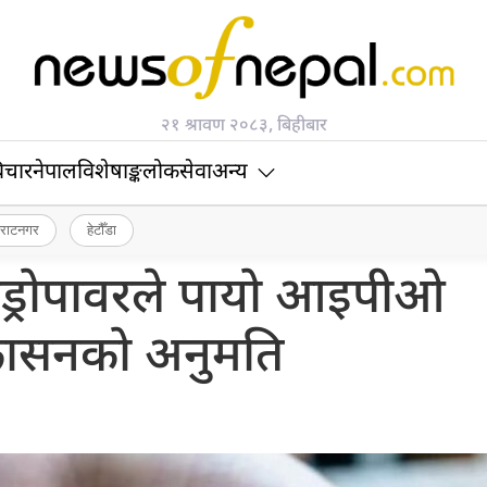
२१ श्रावण २०८३, बिहीबार
िचार
नेपाल
विशेषाङ्क
लोकसेवा
अन्य
िराटनगर
हेटौँडा
इड्रोपावरले पायो आइपीओ
कासनको अनुमति