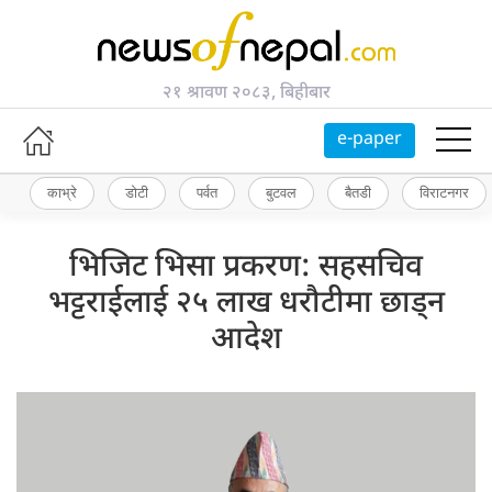
२१ श्रावण २०८३, बिहीबार
e-paper
काभ्रे
डोटी
पर्वत
बुटवल
बैतडी
विराटनगर
भिजिट भिसा प्रकरण: सहसचिव
भट्टराईलाई २५ लाख धरौटीमा छाड्न
आदेश