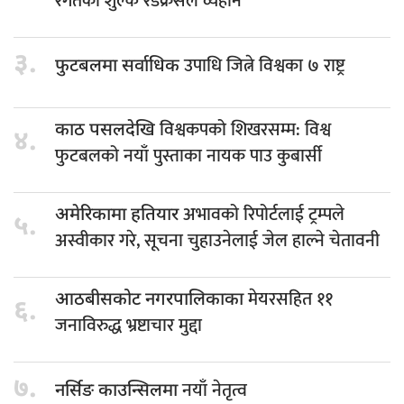
रगतको शुल्क रेडक्रसले व्यहोर्ने
३.
उपाधि जित्ने विश्वका ७ राष्ट्र
फुटबलमा सर्वाधिक
विश्वकपको शिखरसम्म: विश्व
काठ पसलदेखि
४.
फुटबलको नयाँ पुस्ताका नायक पाउ कुबार्सी
अभावको रिपोर्टलाई ट्रम्पले
अमेरिकामा हतियार
५.
अस्वीकार गरे, सूचना चुहाउनेलाई जेल हाल्ने चेतावनी
मेयरसहित ११
आठबीसकोट नगरपालिकाका
६.
जनाविरुद्ध भ्रष्टाचार मुद्दा
७.
नयाँ नेतृत्व
नर्सिङ काउन्सिलमा