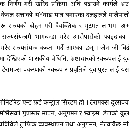
क निर्णय गरी खरिद प्रक्रिया अघि बढाउने कार्यले भ्रष्
ाई केवल सत्ताको भ¥याङ मात्र बनाएका दलहरूले पालैपा
हरू राज्यको दोहन गरी वैयक्तिक र गुटगत लाभमा अभ्य
ाज्यसंयन्त्रमै भागबन्डा गरेर आसेपासेको फाइदाका 
र राज्यसंयन्त्र कब्जा गर्दै आएका छन् । जेन–जी विद्
ुकमा देखिएको शासकीय बेथिति, भ्रष्टाचारको स्वरूपलाई युव
ेरामक्स प्रकरणको स्वरूप र प्रवृतिले युवापुस्तालाई य
टरिङ एन्ड फ्रर्ड कन्ट्रोल सिस्टम हो । टेरामक्स दूरसञ्चार 
ा सर्भिसको गुणस्तर मापन, अनुगमन र भ्वाइस, डेटाको कुल
प्रविधिले ट्राफिक व्यवस्थापन तथा अनुगमन, नेटवर्किङ म