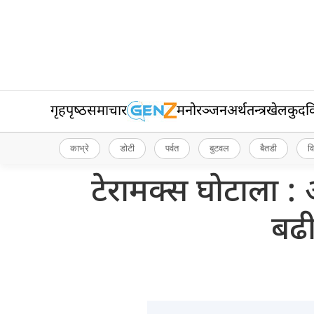
गृहपृष्‍ठ
समाचार
मनोरञ्जन
अर्थतन्त्र
खेलकुद
व
काभ्रे
डोटी
पर्वत
बुटवल
बैतडी
व
टेरामक्स घोटाला : 
बढी