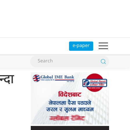
e-paper
्दा