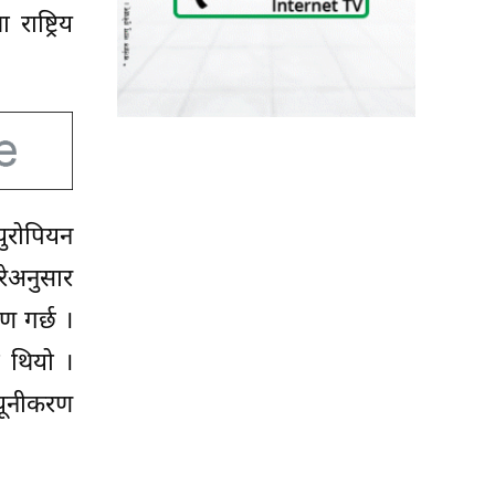
ाष्ट्रिय
ुरोपियन
गरेअनुसार
ण गर्छ ।
ो थियो ।
यूनीकरण