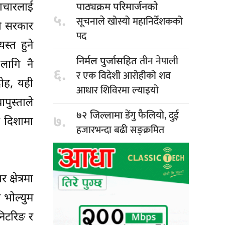
टाचारलाई
पाठ्यक्रम परिमार्जनको
५.
सूचनाले खोस्यो महानिर्देशकको
लो सरकार
पद
स्त हुने
तीन नेपाली
निर्मल पुर्जासहित
लागि नै
६.
र एक विदेशी आरोहीको शव
रोह, यही
आधार शिविरमा ल्याइयो
ापुस्ताले
डेंगु फैलियो, दुई
७२ जिल्लामा
७.
स दिशामा
हजारभन्दा बढी सङ्क्रमित
क्षेत्रमा
 भोल्युम
निटरिङ र