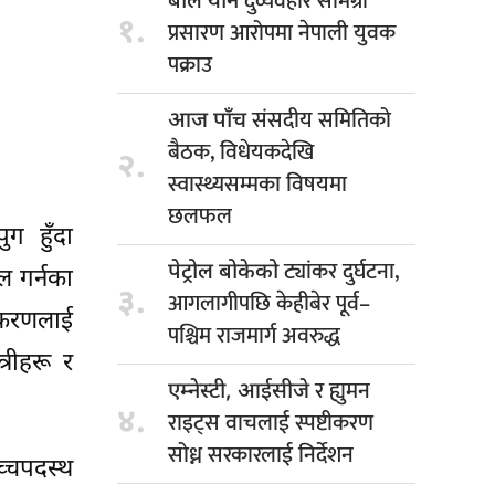
दुर्व्यवहार सामग्री
बाल यौन
१.
प्रसारण आरोपमा नेपाली युवक
पक्राउ
संसदीय समितिको
आज पाँच
बैठक, विधेयकदेखि
२.
स्वास्थ्यसम्मका विषयमा
छलफल
ग हुँदा
ट्यांकर दुर्घटना,
पेट्रोल बोकेको
ल गर्नका
३.
आगलागीपछि केहीबेर पूर्व–
्रकरणलाई
पश्चिम राजमार्ग अवरुद्ध
रीहरू र
र ह्युमन
एम्नेस्टी, आईसीजे
४.
राइट्स वाचलाई स्पष्टीकरण
सोध्न सरकारलाई निर्देशन
च्चपदस्थ