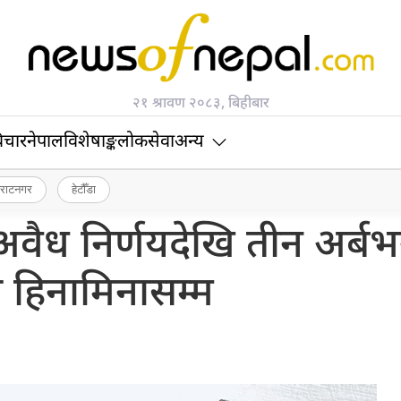
२१ श्रावण २०८३, बिहीबार
िचार
नेपाल
विशेषाङ्क
लोकसेवा
अन्य
िराटनगर
हेटौँडा
अवैध निर्णयदेखि तीन अर्बभन
 हिनामिनासम्म