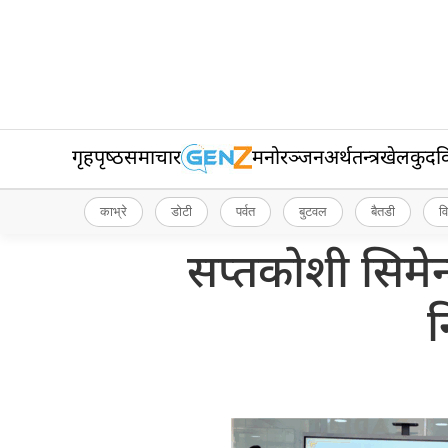
गृहपृष्‍ठ
समाचार
मनोरञ्जन
अर्थतन्त्र
खेलकुद
व
काभ्रे
डोटी
पर्वत
बुटवल
बैतडी
व
सप्तकोशी सिमेन
न