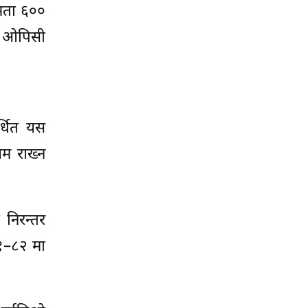
षमता ६००
को ओपिसी
र्धित यस
यम राख्न
 निरन्तर
८१–८२ मा