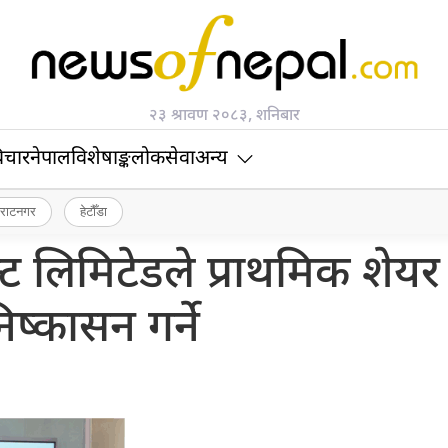
२३ श्रावण २०८३, शनिबार
िचार
नेपाल
विशेषाङ्क
लोकसेवा
अन्य
िराटनगर
हेटौँडा
्ट लिमिटेडले प्राथमिक शेयर
िष्कासन गर्ने