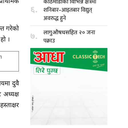
क्षेत्रमा
प्राथमिक
काठमाडौंका विभिन्न
६.
शनिबार–आइतबार विद्युत्
अवरुद्ध हुने
्त गरेको
जना
लागुऔषधसहित २०
७.
हो ।
पक्राउ
यमा दुवै
 अध्यक्ष
स्ताक्षर