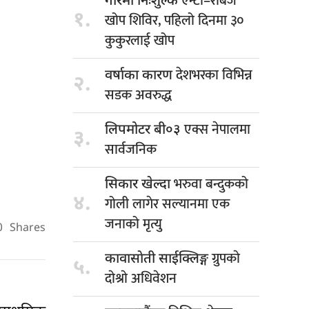
एन्टी–रेबिज
गौरमा निःशुल्क
१.
खोप शिविर, पहिलो दिनमा ३०
कुकुरलाई खोप
देशभरका विभिन्न
वर्षाका कारण
२.
सडक अवरुद्ध
एक्स नेपालमा
लिपमोटर बी०३
३.
सार्वजनिक
भरुवा बन्दुकको
सिकार खेल्दा
४.
गोली लागेर सल्यानमा एक
जनाको मृत्यु
0
Shares
ग्रुपकाे
कावासाेती साईक्लिङ्ग
५.
दाेश्राे अधिवेशन