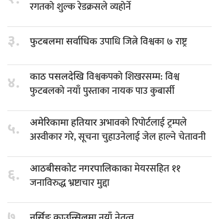
रगतको शुल्क रेडक्रसले व्यहोर्ने
३.
उपाधि जित्ने विश्वका ७ राष्ट्र
फुटबलमा सर्वाधिक
विश्वकपको शिखरसम्म: विश्व
काठ पसलदेखि
४.
फुटबलको नयाँ पुस्ताका नायक पाउ कुबार्सी
अभावको रिपोर्टलाई ट्रम्पले
अमेरिकामा हतियार
५.
अस्वीकार गरे, सूचना चुहाउनेलाई जेल हाल्ने चेतावनी
मेयरसहित ११
आठबीसकोट नगरपालिकाका
६.
जनाविरुद्ध भ्रष्टाचार मुद्दा
७.
नयाँ नेतृत्व
नर्सिङ काउन्सिलमा