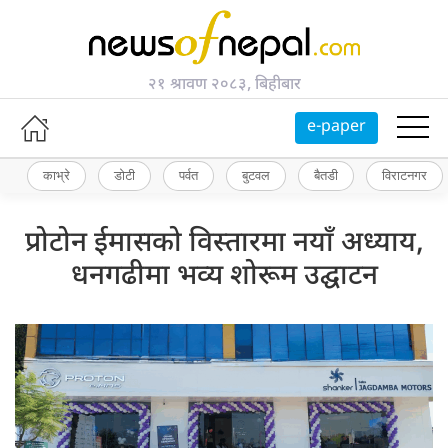
२१ श्रावण २०८३, बिहीबार
e-paper
काभ्रे
डोटी
पर्वत
बुटवल
बैतडी
विराटनगर
प्रोटोन ईमासको विस्तारमा नयाँ अध्याय,
धनगढीमा भव्य शोरूम उद्घाटन