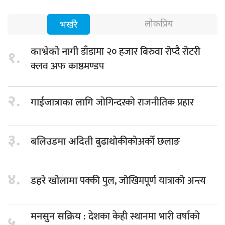
लोकप्रिय
भर्खरै
डाँडामा २० हजार बिरुवा रोप्दै रोटरी
काभ्रेको नागी
१.
क्लव अफ काष्ठमण्डप
२.
जोगिन्दरको राजनीतिक प्रहार
गाईजात्राका लागि
३.
बुढाथोकीकोअर्को छलाङ
बलिउडमा अदिती
४.
पक्की पुल, जोखिमपूर्ण यात्राको अन्त्य
डहरे खोलामा
: देशका केही स्थानमा भारी वर्षाको
मनसुन सक्रिय
५.