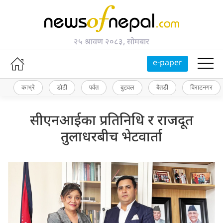
२५ श्रावण २०८३, सोमबार
e-paper
काभ्रे
डोटी
पर्वत
बुटवल
बैतडी
विराटनगर
सीएनआईका प्रतिनिधि र राजदूत
तुलाधरबीच भेटवार्ता