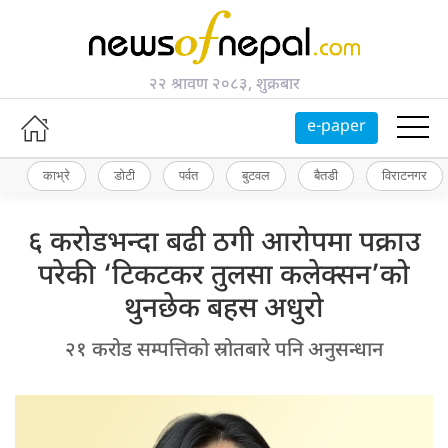
२२ श्रावण २०८३, शुक्रबार
e-paper
काभ्रे
डोटी
पर्वत
बुटवल
बैतडी
विराटनगर
६ करोडभन्दा बढी ठगी आरोपमा पक्राउ
परेकी ‘टिकटकर तुलसा कलेक्सन’को
थुनछेक बहस अधुरो
२१ करोड सम्पत्तिको स्रोतबारे पनि अनुसन्धान