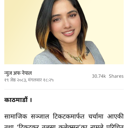
न्युज अफ नेपाल
30.74k
Shares
१९ जेष्ठ २०८३, मंगलवार १८:२५
काठमाडौं ।
सामाजिक सञ्जाल टिकटकमार्फत चर्चामा आएकी
तथा ‘टिकटकर तुलसा कलेक्सन’का नामले परिचित