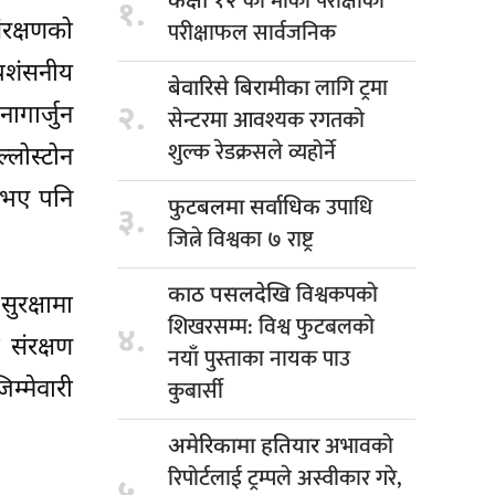
को मौका परीक्षाको
कक्षा १२
१.
परीक्षाफल सार्वजनिक
ंरक्षणको
्रशंसनीय
लागि ट्रमा
बेवारिसे बिरामीका
२.
ागार्जुन
सेन्टरमा आवश्यक रगतको
शुल्क रेडक्रसले व्यहोर्ने
्लोस्टोन
ो भए पनि
उपाधि
फुटबलमा सर्वाधिक
३.
जित्ने विश्वका ७ राष्ट्र
विश्वकपको
काठ पसलदेखि
ुरक्षामा
शिखरसम्म: विश्व फुटबलको
४.
 संरक्षण
नयाँ पुस्ताका नायक पाउ
कुबार्सी
म्मेवारी
अभावको
अमेरिकामा हतियार
रिपोर्टलाई ट्रम्पले अस्वीकार गरे,
५.