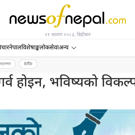
२१ श्रावण २०८३, बिहीबार
िचार
नेपाल
विशेषाङ्क
लोकसेवा
अन्य
िराटनगर
हेटौँडा
र्व होइन, भविष्यको विकल्