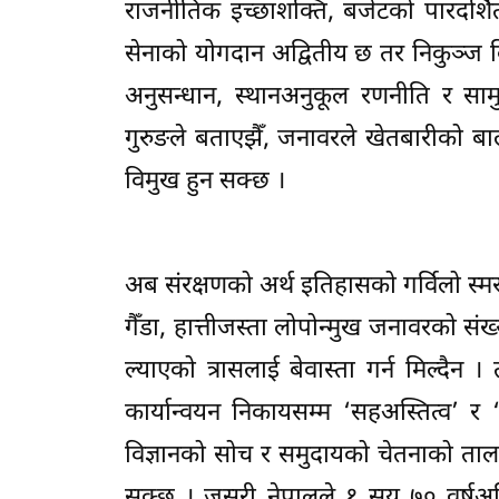
राजनीतिक इच्छाशक्ति, बजेटको पारदर्शि
सेनाको योगदान अद्वितीय छ तर निकुञ्ज विभ
अनुसन्धान, स्थानअनुकूल रणनीति र सामु
गुरुङले बताएझैँ, जनावरले खेतबारीको 
विमुख हुन सक्छ ।
अब संरक्षणको अर्थ इतिहासको गर्विलो स्मर
गैँडा, हात्तीजस्ता लोपोन्मुख जनावरको सं
ल्याएको त्रासलाई बेवास्ता गर्न मिल्दैन 
कार्यान्वयन निकायसम्म ‘सहअस्तित्व’ र 
विज्ञानको सोच र समुदायको चेतनाको तालमेल
सक्छ । जसरी नेपालले १ सय ७० वर्षअघि