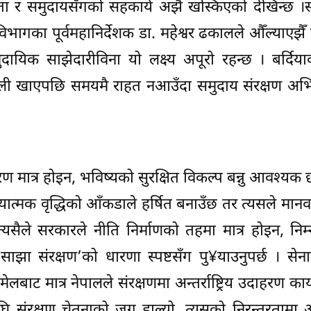
ता र समुदायसँगको सहकार्य अझै खस्किएको देखिन्छ ।स
ागका पूर्वमहानिर्देशक डा. महेश्वर ढकालले औँल्याएझैँ व
दायिक साझेदारीविना यो लक्ष्य अपूरो रहन्छ । बर्दिय
बाली खाएपछि समयमै राहत नआउँदा समुदाय संरक्षण अभ
ण मात्र होइन, भविष्यको सुरक्षित विकल्प बन्नु आवश्यक 
ख्यात्मक वृद्धिको आँकडाले हर्षित बनाउँछ तर त्यसले मानव
। त्यसैले सरकारले नीति निर्माणको तहमा मात्र होइन, नि
‘साझा संरक्षण’को धारणा स्पष्टसँग पु¥याउनुपर्छ । से
बाट मात्र नेपालले संरक्षणमा अन्तर्राष्ट्रिय उदाहरण का
 संरक्षण चेतनाको जग हाल्यो, त्यसको निरन्तरतामा 