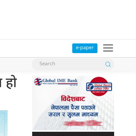
e-paper
प हो