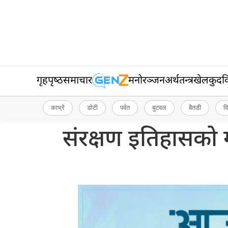
गृहपृष्‍ठ
समाचार
मनोरञ्जन
अर्थतन्त्र
खेलकुद
व
काभ्रे
डोटी
पर्वत
बुटवल
बैतडी
व
संरक्षण इतिहासको ग