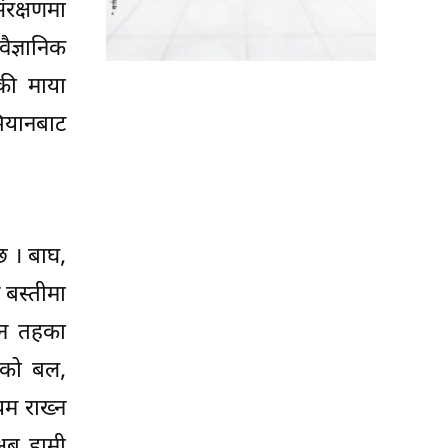
ंरक्षणमा
ैज्ञानिक
ाकी माया
ियानबाट
छ । बाघ,
 बस्तीमा
म्न तहका
नाको बल,
यम राख्न
अब हामी