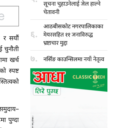
सूचना चुहाउनेलाई जेल हाल्ने
चेतावनी
आठबीसकोट नगरपालिकाका
६.
मेयरसहित ११ जनाविरुद्ध
े र सयौं
भ्रष्टाचार मुद्दा
ई चुनौती
७.
नयाँ नेतृत्व
नर्सिङ काउन्सिलमा
ामा खर्च
ो स्पष्ट
्तित्वको
समुदाय–
ा पुग्दा