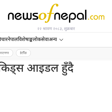
२२ श्रावण २०८३, शुक्रबार
िचार
नेपाल
विशेषाङ्क
लोकसेवा
अन्य
िराटनगर
हेटौँडा
किड्स आइडल हुँदै