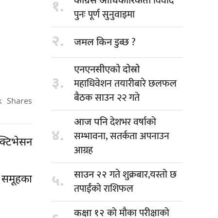
विवाद
कांग्रेस आधिकारिकता
१.
पुनः पूर्ण सुनुवाइमा
२.
डुब्छ ?
जमल किन
एनएनसीएको दोस्रो
३.
महाधिवेशन तयारीबारे छलफल
बैठक साउन २२ गते
k
Shares
देशभर वर्षाको
आज पनि
४.
सम्भावना, सतर्कता अपनाउन
्टिभेसन
आग्रह
गते शुक्रबार,यस्तो छ
साउन २२
५.
 समूहका
तपाईंको राशिफल
को मौका परीक्षाको
कक्षा १२