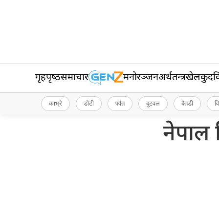
गृहपृष्‍ठ
समाचार
मनोरञ्जन
अर्थतन्त्र
खेलकुद
व
काभ्रे
डोटी
पर्वत
बुटवल
बैतडी
व
नेपाल 