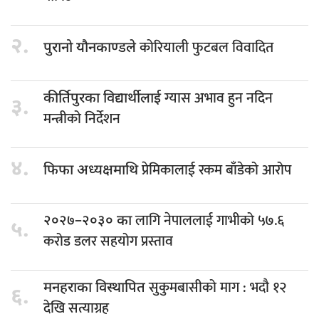
२.
कोरियाली फुटबल विवादित
पुरानो यौनकाण्डले
ग्यास अभाव हुन नदिन
कीर्तिपुरका विद्यार्थीलाई
३.
मन्त्रीको निर्देशन
४.
प्रेमिकालाई रकम बाँडेको आरोप
फिफा अध्यक्षमाथि
लागि नेपाललाई गाभीको ५७.६
२०२७–२०३० का
५.
करोड डलर सहयोग प्रस्ताव
सुकुमबासीको माग : भदौ १२
मनहराका विस्थापित
६.
देखि सत्याग्रह