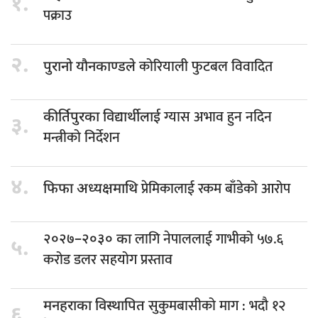
१.
पक्राउ
२.
कोरियाली फुटबल विवादित
पुरानो यौनकाण्डले
ग्यास अभाव हुन नदिन
कीर्तिपुरका विद्यार्थीलाई
३.
मन्त्रीको निर्देशन
४.
प्रेमिकालाई रकम बाँडेको आरोप
फिफा अध्यक्षमाथि
लागि नेपाललाई गाभीको ५७.६
२०२७–२०३० का
५.
करोड डलर सहयोग प्रस्ताव
सुकुमबासीको माग : भदौ १२
मनहराका विस्थापित
६.