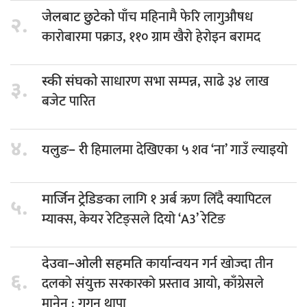
पाँच महिनामै फेरि लागुऔषध
जेलबाट छुटेको
२.
कारोबारमा पक्राउ, ११० ग्राम खैरो हेरोइन बरामद
साधारण सभा सम्पन्न, साढे ३४ लाख
स्की संघको
३.
बजेट पारित
४.
हिमालमा देखिएका ५ शव ‘ना’ गाउँ ल्याइयो
यलुङ– री
लागि १ अर्ब ऋण लिँदै क्यापिटल
मार्जिन ट्रेडिङका
५.
म्याक्स, केयर रेटिङ्सले दियो ‘A3’ रेटिङ
कार्यान्वयन गर्न खोज्दा तीन
देउवा–ओली सहमति
६.
दलको संयुक्त सरकारको प्रस्ताव आयो, काँग्रेसले
मानेन : गगन थापा