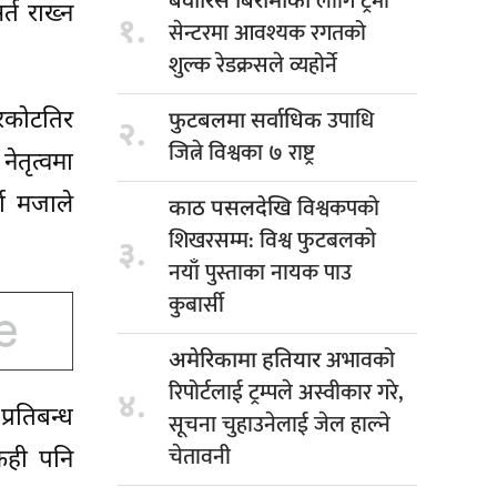
लागि ट्रमा
बेवारिसे बिरामीका
्त राख्न
१.
सेन्टरमा आवश्यक रगतको
शुल्क रेडक्रसले व्यहोर्ने
उपाधि
जरकोटतिर
फुटबलमा सर्वाधिक
२.
जित्ने विश्वका ७ राष्ट्र
नेतृत्वमा
ता मजाले
विश्वकपको
काठ पसलदेखि
शिखरसम्म: विश्व फुटबलको
३.
नयाँ पुस्ताका नायक पाउ
कुबार्सी
अभावको
अमेरिकामा हतियार
रिपोर्टलाई ट्रम्पले अस्वीकार गरे,
४.
्रतिबन्ध
सूचना चुहाउनेलाई जेल हाल्ने
चेतावनी
केही पनि