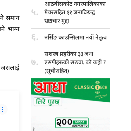
आठबीसकोट नगरपालिकाका
५.
मेयरसहित ११ जनाविरुद्ध
ने समान
भ्रष्टाचार मुद्दा
े भाग्न
६.
नयाँ नेतृत्व
नर्सिङ काउन्सिलमा
३३ जना
सशस्त्र प्रहरीका
७.
एसपीहरूको सरुवा, को कहाँ ?
्दै जसलाई
(सूचीसहित)