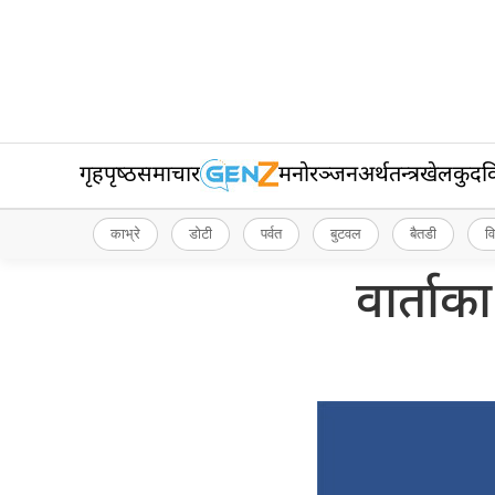
गृहपृष्‍ठ
समाचार
मनोरञ्जन
अर्थतन्त्र
खेलकुद
व
काभ्रे
डोटी
पर्वत
बुटवल
बैतडी
व
वार्ताक