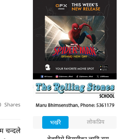
0
Shares
लोकप्रिय
भर्खरै
रम चन्दले