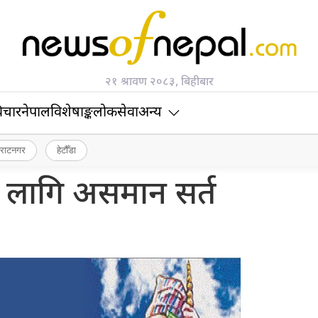
२१ श्रावण २०८३, बिहीबार
िचार
नेपाल
विशेषाङ्क
लोकसेवा
अन्य
िराटनगर
हेटौँडा
ा लागि असमान सर्त