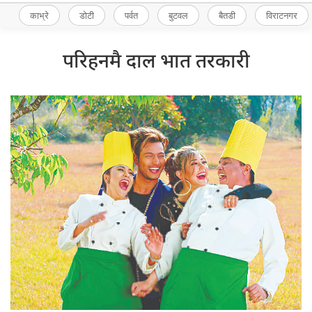
news of nepal
0
Shares
२ चैत्र २०७५, शनिबार ११:१०
सेफको पहिरन। टाउकोमा पहिरिएको पहेंलो रंगको
टोपी दाल (रहरको), सेतो रंगको सर्ट भात र हरियो
रंगको तल्लो पहिरन तरकारी। दाल, भात र
तरकारीलाई यसरी अथ्र्याउँदै रिलिजका लागि तयार
फिल्म दाल भात तरकारीको शीर्ष गीत दाल भात