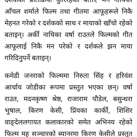
भुषाल, किरण केसी, प्रिंयका कार्की, शिशिर
वाङ्देललगायत कलाकारको समेत अभिनय रहेको
फिल्म मह सञ्चारको ब्यानरमा किरण केसीले प्रस्तुत
गरेका हुन्। नरेन्द्र कंसाकार, शिवहरि पौडेल, यमन श्रेष्ठ
र रमिला आचार्यको निर्माणमा निर्माणाधीन फिल्ममा
कथा, पटकथा र संवाद हरिवंश आर्चायको रहेको छ
भने दीर्घ गुरुङले छायांकन गरेको फिल्मलाई मित्र डी
गुरुङले सम्पादन गरिरहेका छन्।
प्रतिक्रिया