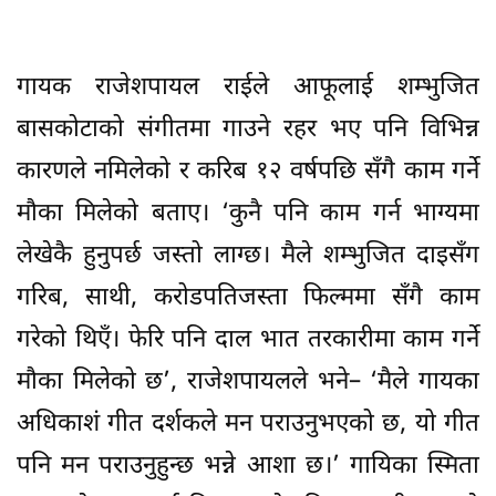
मौका मिलेको छ’, राजेशपायलले भने– ‘मैले गायका
अधिकाशं गीत दर्शकले मन पराउनुभएको छ, यो गीत
पनि मन पराउनुहुन्छ भन्ने आशा छ।’ गायिका स्मिता
दाहालले आफूलाई विश्वास गरेर फिल्ममा गीत गाउने
मौका दिएकामा फिल्म युनिटलाई धन्यवाद दिँदै
फिल्मको पहिलो गीतसँगै यो गीत पनि हिट हुनेमा
आफू विश्वस्त रहेको बताइन्।
फिल्मका प्रस्तुतकर्ता किरण केसीले फिल्ममा हाँसो
मात्र भएको र दर्शकको पैसाको शत प्रतिशत सदुपयोग
गर्ने दाबी गरे। ‘फिल्मको टेक्निकल काम धेरै बाँकी
भएकाले हामीले वैशाख १३ बाट वैशाख २० लाई
प्रदर्शन मिति सारेका छौं’, किरणले भने– ‘दर्शकलाई