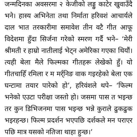
तर कुन डिभिजनमा पास भइन्छ भन्ने कुराले ढुकढुक
भइरहन्छ। फिल्म प्रदर्शन भएपछि दर्शकले मन पराएर
पछि मात्र यसको नतिजा थाहा हुन्छ।’
गायक राजेशपायल राईले आफूलाई शम्भुजित
बासकोटाको संगीतमा गाउने रहर भए पनि विभिन्न
कारणले नमिलेको र करिब १२ वर्षपछि सँगै काम गर्ने
मौका मिलेको बताए। ‘कुनै पनि काम गर्न भाग्यमा
लेखेकै हुनुपर्छ जस्तो लाग्छ। मैले शम्भुजित दाइसँग
गरिब, साथी, करोडपतिजस्ता फिल्ममा सँगै काम
गरेको थिएँ। फेरि पनि दाल भात तरकारीमा काम गर्ने