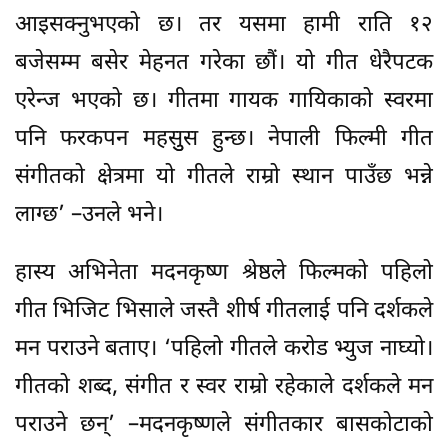
मन पराउने बताए। ‘पहिलो गीतले करोड भ्युज नाघ्यो।
गीतको शब्द, संगीत र स्वर राम्रो रहेकाले दर्शकले मन
पराउने छन्’ –मदनकृष्णले संगीतकार बासकोटाको
जन्मदिनका अवसरमा २ केजीको लड्डु काटेर खुवाउँदै
भने। हास्य अभिनेता तथा निर्माता हरिवशं आचार्यले
दाल भात तरकारीमा समावेश तीन वटै गीत आफू
विदेशमा हुँदा सिर्जना गरेको स्मरण गर्दै भने– ‘मेरी
श्रीमती र हाम्रो नातीलाई भेट्न अमेरिका गएका थियौं।
त्यही बेला मैले फिल्मका गीतहरू लेखेको हुँ। यो
गीतचाहिँ रमिला र म मर्र्निङ वाक गइरहेको बेला एक
घन्टामा तयार पारेको हो’, हरिवंशले थपे– ‘फिल्म
भनेको एउटा परीक्षा जस्तो हो। जसमा पास त भइन्छ