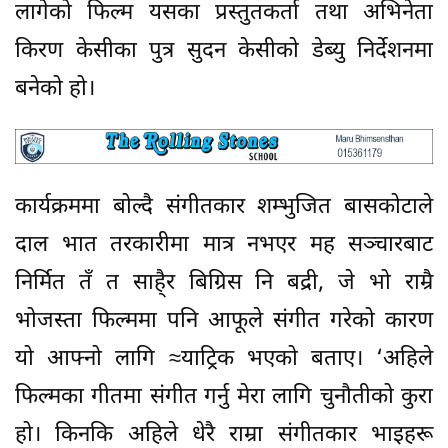
यो आफ्नो लागि ≈याट्रिक भएको बताए। ‘अहिले
फिल्मका गीतमा संगीत गर्नु मेरा लागि चुनौतीको कुरा
हो। किनकि अहिले धेरै राम्रा संगीतकार भाइहरू
आइसक्नुभएको छ। तर यसमा हामी राति १२
बजेसम्म बसेर मेहनत गरेका छौं। यो गीत धेरैपटक
एरेन्ज भएको छ। गीतमा गायक गायिकाको स्वरमा
पनि फरकपन महसुुस हुन्छ। नेपाली फिल्मी गीत
संगीतको क्षेत्रमा यो गीतले राम्रो स्थान पाउँछ भन्ने
लाग्छ’ –उनले भने।
हास्य अभिनेता मदनकृष्ण श्रेष्ठले फिल्मको पहिलो
गीत भिजिट भिसाले जस्तै शीर्ष गीतलाई पनि दर्शकले