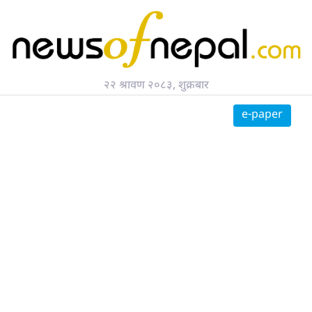
२२ श्रावण २०८३, शुक्रबार
e-paper
काभ्रे
डोटी
पर्वत
बुटवल
बैतडी
विराटनगर
परिहनमै दाल भात तरकारी