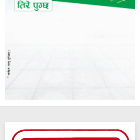
६.
गते शुक्रबार,यस्तो छ तपाईंको राशिफल
साउन २२
७.
को मौका परीक्षाको परीक्षाफल सार्वजनिक
कक्षा १२