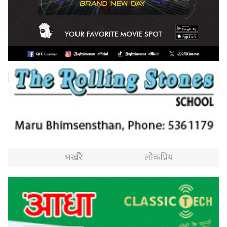
लोकप्रिय
भर्खरै
१.
चर्किंदै छ नेतृत्व विवाद ?
एमालेभित्र किन
२.
विवाद पुनः पूर्ण सुनुवाइमा
कांग्रेस आधिकारिकता
३.
डुब्छ ?
जमल किन
महाधिवेशन तयारीबारे छलफल
एनएनसीएको दोस्रो
४.
बैठक साउन २२ गते
देशभर वर्षाको सम्भावना, सतर्कता
आज पनि
५.
अपनाउन आग्रह