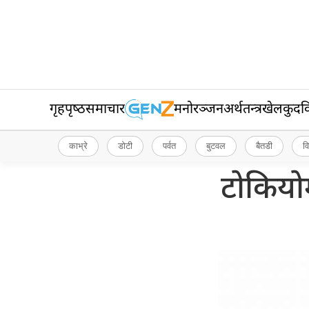
गृहपृष्‍ठ
समाचार
मनोरञ्जन
अर्थतन्त्र
खेलकुद
व
काभ्रे
डोटी
पर्वत
बुटवल
बैतडी
व
टोकियो