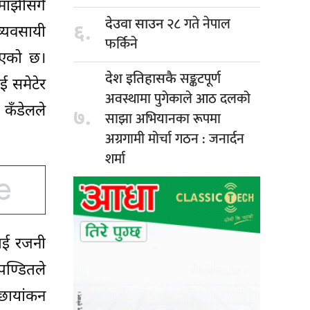
ाझीसँगै
२८ गते नेपाल
देउवा साउन
६.
्यवसायी
फर्किने
रिएको छ।
सङ्कटपूर्ण
देश इतिहासकै
ई समेटेर
अवस्थामा पुगेकाले आठ दलको
 कँडेलले
७.
साझा अभियानका रूपमा
अग्रगामी मोर्चा गठन : जनार्दन
शर्मा
लाई रजनी
पण्डितले
छायांकन