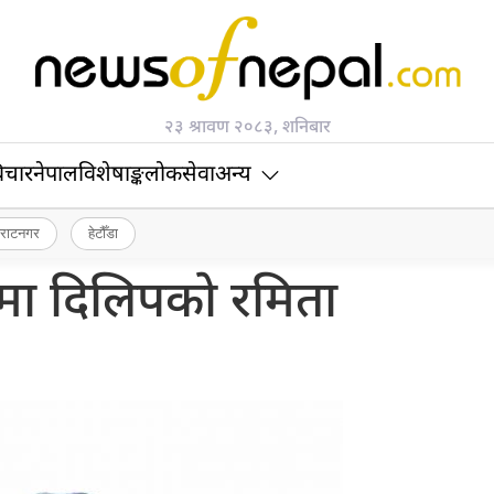
२३ श्रावण २०८३, शनिबार
िचार
नेपाल
विशेषाङ्क
लोकसेवा
अन्य
िराटनगर
हेटौँडा
मा दिलिपको रमिता