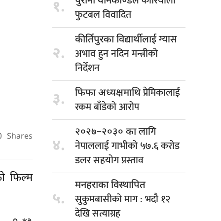
कोरियाली
पुरानो यौनकाण्डले
१.
फुटबल विवादित
ग्यास
कीर्तिपुरका विद्यार्थीलाई
२.
अभाव हुन नदिन मन्त्रीको
निर्देशन
प्रेमिकालाई
फिफा अध्यक्षमाथि
३.
रकम बाँडेको आरोप
लागि
२०२७–२०३० का
0
Shares
४.
नेपाललाई गाभीको ५७.६ करोड
डलर सहयोग प्रस्ताव
ो फिल्म
मनहराका विस्थापित
५.
सुकुमबासीको माग : भदौ १२
देखि सत्याग्रह