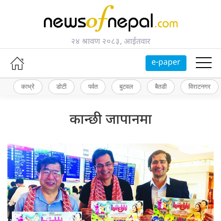
२४ श्रावण २०८३, आईतवार
e-paper
काभ्रे
डोटी
पर्वत
बुटवल
बैतडी
विराटनगर
कान्छी जापानमा