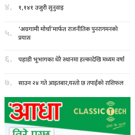
४.
सुनुवाइ
१,१४१ उजुरी
राजनीतिक पुनरागमनको
‘अग्रगामी मोर्चा’मार्फत
५.
प्रयास
६.
धेरै स्थानमा हल्कादेखि मध्यम वर्षा
पहाडी भूभागका
७.
गते आइतबार,यस्तो छ तपाईंको राशिफल
साउन २४