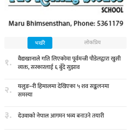
लोकप्रिय
भर्खरै
लिएकोमा पूर्वमन्त्री पौडेलद्वारा खुसी
वैद्यखानाले गति
१.
व्यक्त, सरकारलाई ६ बुँदे सुझाव
देखिएका ५ शव सङ्कलनमा
यलुङ–री हिमालमा
२.
समस्या
३.
आगमन भव्य बनाउने तयारी
देउवाको नेपाल