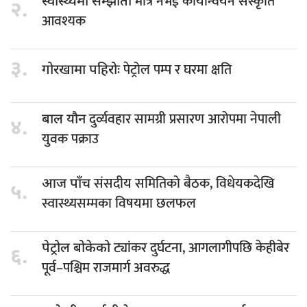
मात्र नभई कार्यान्वयन संस्कृति
स्वास्थ्यमा सम्झौता
२.
आवश्यक
३.
पेट्रोल पम्प र घरमा क्षति
गोरखामा पहिरोः
दुर्व्यवहार सामग्री प्रसारण आरोपमा नेपाली
बाल यौन
४.
युवक पक्राउ
संसदीय समितिको बैठक, विधेयकदेखि
आज पाँच
५.
स्वास्थ्यसम्मका विषयमा छलफल
ट्यांकर दुर्घटना, आगलागीपछि केहीबेर
पेट्रोल बोकेको
६.
पूर्व–पश्चिम राजमार्ग अवरुद्ध