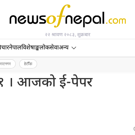
२२ श्रावण २०८३, शुक्रबार
िचार
नेपाल
विशेषाङ्क
लोकसेवा
अन्य
िराटनगर
हेटौँडा
१ । आजको ई-पेपर