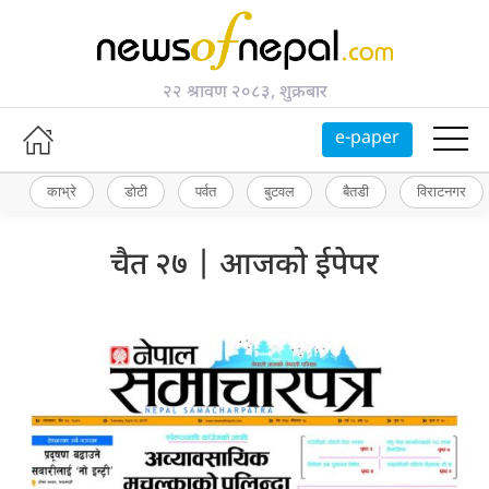
२२ श्रावण २०८३, शुक्रबार
e-paper
काभ्रे
डोटी
पर्वत
बुटवल
बैतडी
विराटनगर
चैत २७ | आजको ईपेपर