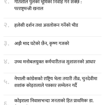
१.
गतिशील पुलको भूमिका निर्वाह गर्न सक्छ :
परराष्ट्रमन्त्री खनाल
२.
तथा अवलोकन गर्नेको भीड
हलेसी दर्शन
३.
घटेको छैन, कृष्ण गजको
अझै माद
४.
कर्मचारीतन्त्र सुशासनको आधार
उच्च मनोबलयुक्त
राष्ट्रिय भेला तयारी तीव्र, चुनदेवीमा
नेपाली कांग्रेसको
५.
शशांक कोइरालाले पत्रकार सम्मेलन गदैँ
जनताको हित प्राथमिकः डा.
कोइराला निवासभन्दा
६.