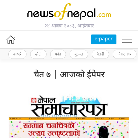
२४ श्रावण २०८३, आईतवार
e-paper
काभ्रे
डोटी
पर्वत
बुटवल
बैतडी
विराटनगर
चैत ७ | आजको ईपेपर