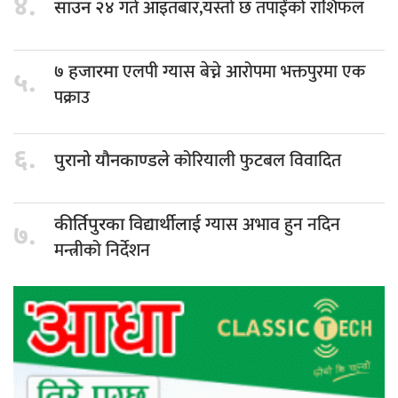
४.
गते आइतबार,यस्तो छ तपाईंको राशिफल
साउन २४
एलपी ग्यास बेच्ने आरोपमा भक्तपुरमा एक
७ हजारमा
५.
पक्राउ
६.
कोरियाली फुटबल विवादित
पुरानो यौनकाण्डले
ग्यास अभाव हुन नदिन
कीर्तिपुरका विद्यार्थीलाई
७.
मन्त्रीको निर्देशन