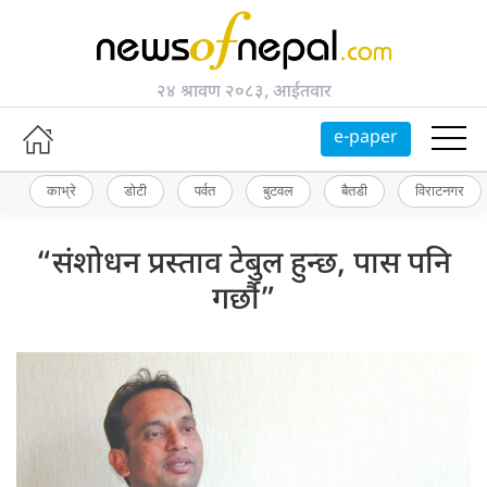
२४ श्रावण २०८३, आईतवार
e-paper
काभ्रे
डोटी
पर्वत
बुटवल
बैतडी
विराटनगर
“संशोधन प्रस्ताव टेबुल हुन्छ, पास पनि
गर्छौ”