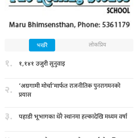
लोकप्रिय
भर्खरै
१.
सुनुवाइ
१,१४१ उजुरी
राजनीतिक पुनरागमनको
‘अग्रगामी मोर्चा’मार्फत
२.
प्रयास
३.
धेरै स्थानमा हल्कादेखि मध्यम वर्षा
पहाडी भूभागका