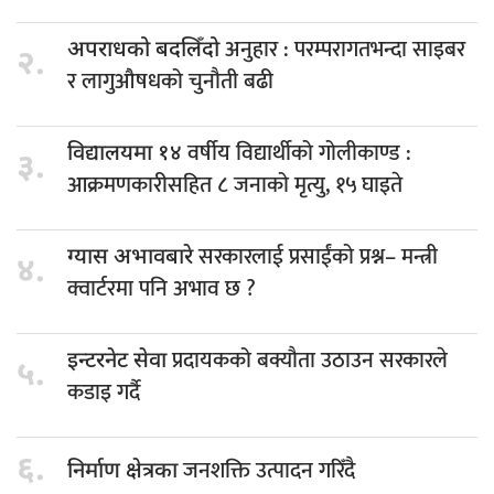
अनुहार : परम्परागतभन्दा साइबर
अपराधको बदलिँदो
२.
र लागुऔषधको चुनौती बढी
वर्षीय विद्यार्थीको गोलीकाण्ड :
विद्यालयमा १४
३.
आक्रमणकारीसहित ८ जनाको मृत्यु, १५ घाइते
सरकारलाई प्रसाईंको प्रश्न– मन्त्री
ग्यास अभावबारे
४.
क्वार्टरमा पनि अभाव छ ?
प्रदायकको बक्यौता उठाउन सरकारले
इन्टरनेट सेवा
५.
कडाइ गर्दै
६.
जनशक्ति उत्पादन गरिँदै
निर्माण क्षेत्रका