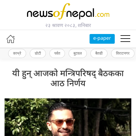
२३ श्रावण २०८३, शनिबार
e-paper
काभ्रे
डोटी
पर्वत
बुटवल
बैतडी
विराटनगर
यी हुन् आजको मन्त्रिपरिषद् बैठकका
आठ निर्णय