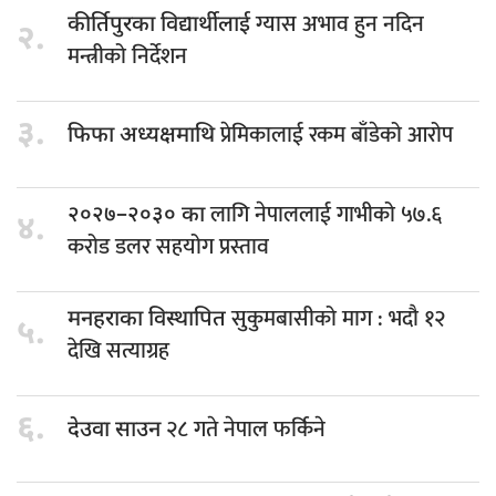
ग्यास अभाव हुन नदिन
कीर्तिपुरका विद्यार्थीलाई
२.
मन्त्रीको निर्देशन
३.
प्रेमिकालाई रकम बाँडेको आरोप
फिफा अध्यक्षमाथि
लागि नेपाललाई गाभीको ५७.६
२०२७–२०३० का
४.
करोड डलर सहयोग प्रस्ताव
सुकुमबासीको माग : भदौ १२
मनहराका विस्थापित
५.
देखि सत्याग्रह
६.
२८ गते नेपाल फर्किने
देउवा साउन