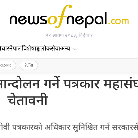
२१ श्रावण २०८३, बिहीबार
िचार
नेपाल
विशेषाङ्क
लोकसेवा
अन्य
िराटनगर
हेटौँडा
 आन्दोलन गर्ने पत्रकार महास
चेतावनी
श्रमजीवी पत्रकारको अधिकार सुनिश्चित गर्न सरकार