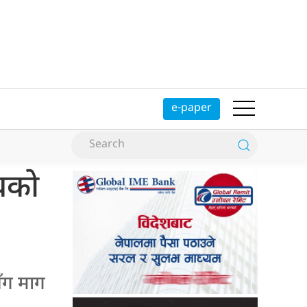
e-paper
ंघको
सँग माग