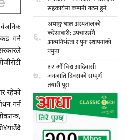
सहकार्यमा कम्पनी गठन हुने
अस्पतालको
अपाङ्ग बाल
ार्वजनिक
करेसाबारी: उपचारसँगै
६.
कड गर्ने
आत्मनिर्भरता र पुनः स्थापनाको
नमुना
ई सरकारले
ोजीरोटी
विश्व आदिवासी
३२ औँ
७.
जनजाति दिवसको सम्पूर्ण
तयारी पूरा
ार रहेको
ोधन गर्न
तन्त्र,
हो¥याउँदै