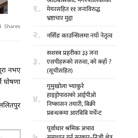
आठबीसकोट नगरपालिकाका
१.
मेयरसहित ११ जनाविरुद्ध
भ्रष्टाचार मुद्दा
4
Shares
२.
नयाँ नेतृत्व
नर्सिङ काउन्सिलमा
३३ जना
सशस्त्र प्रहरीका
३.
एसपीहरूको सरुवा, को कहाँ ?
(सूचीसहित)
पूरा नभए
्ने घोषणा
गुमुखोला भ्याकुरे
हाइड्रोपावरको आईपीओ
४.
निष्कासन तयारी, बिक्री
‘ललितपुर
प्रबन्धकमा आरबिबि मर्चेन्ट
अभाव
पूर्वाधार श्रमिक
५.
समाधान गर्न सरकार–निजी क्षेत्र