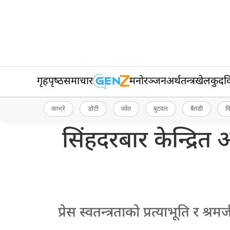
गृहपृष्‍ठ
समाचार
मनोरञ्जन
अर्थतन्त्र
खेलकुद
व
काभ्रे
डोटी
पर्वत
बुटवल
बैतडी
व
सिंहदरबार केन्द्रित
प्रेस स्वतन्त्रताको प्रत्याभूति र 