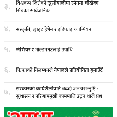
खुसीयालीमा स्पेनमा चाँदीका
विश्वकप जितेको
३.
सिक्का सार्वजनिक
४.
हेभेन र इडिफाइ च्याम्पियन
संस्कृति, ह्वाइट
५.
गोल्डेनगेटलाई उपाधि
जेभियर र
६.
नेपालले प्रतियोगिता गुमाउँदैं
फिफाको निलम्बनले
बढ्दो जनअसन्तुष्टि :
सरकारको कार्यशैलीप्रति
७.
सुशासन र परिणाममुखी काममाथि उठ्न थाले प्रश्न