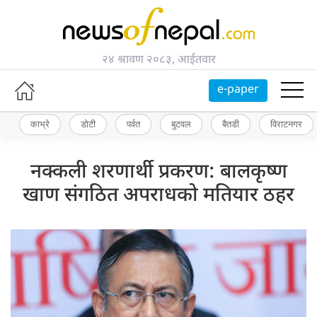
२४ श्रावण २०८३, आईतवार
e-paper
काभ्रे
डोटी
पर्वत
बुटवल
बैतडी
विराटनगर
नक्कली शरणार्थी प्रकरण: बालकृष्ण
खाण संगठित अपराधको मतियार ठहर