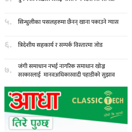
५.
छैनन् खाना पकाउने ग्यास
सिन्धुलीका पसलहरुमा
६.
र सम्पर्क विस्तारमा जोड
त्रिदेशीय सहकार्य
नभई नागरिक समाधान खोज्न
जंगी समाधान
७.
सरकारलाई मानवअधिकारवादी पहाडीको सुझाव