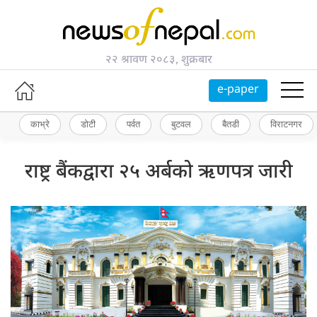
२२ श्रावण २०८३, शुक्रबार
e-paper
काभ्रे
डोटी
पर्वत
बुटवल
बैतडी
विराटनगर
राष्ट्र बैंकद्वारा २५ अर्बको ऋणपत्र जारी