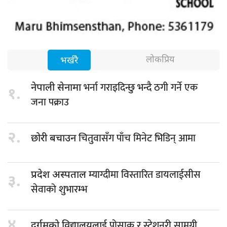
लोकप्रिय
भर्खरै
भर्ना गराइदिन्छु भन्दै ठगी गर्ने एक
नेपाली सेनामा
१.
जना पक्राउ
२.
चितुवासँग पाँच मिनेट भिडिन् आमा
छोरी बचाउन
म्याग्दीमा विस्तारित डायलाईसीस
प्रदेश अस्पताल
३.
सेवाको शुभारम्भ
४.
पोसाक र स्टेशनरी सामग्री
दुर्गमको विद्यालयलाई