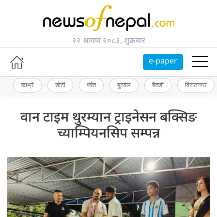
२२ श्रावण २०८३, शुक्रबार
e-paper
काभ्रे
डोटी
पर्वत
बुटवल
बैतडी
विराटनगर
वान टाइम थुरम्यान ट्राइनेसन बक्सिङ
च्याम्पियनसिप सम्पन्न