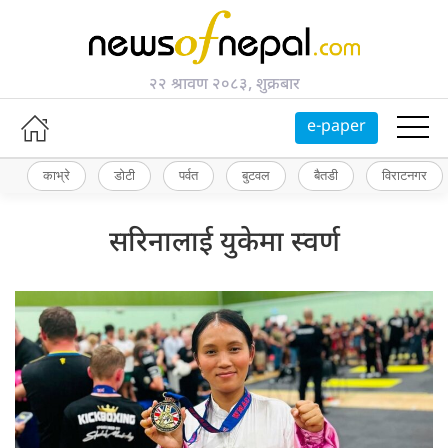
२२ श्रावण २०८३, शुक्रबार
e-paper
काभ्रे
डोटी
पर्वत
बुटवल
बैतडी
विराटनगर
सरिनालाई युकेमा स्वर्ण