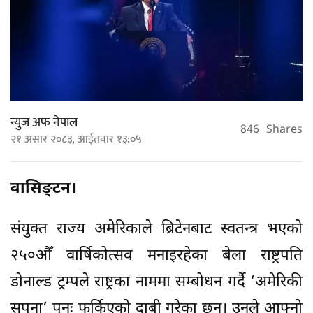
न्युज अफ नेपाल
846
Shares
२१ असार २०८३, आईतवार १३:०५
वासिङ्टन।
संयुक्त राज्य अमेरिकाले ब्रिटेनबाट स्वतन्त्र भएको
२५०औँ वार्षिकोत्सव मनाइरहेका बेला राष्ट्रपति
डोनाल्ड ट्रम्पले राष्ट्रका नाममा सम्बोधन गर्दै ‘अमेरिकी
सपना’ पुनः फर्किएको दाबी गरेका छन्। उनले आफ्नो