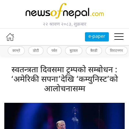
२२ श्रावण २०८३, शुक्रबार
e-paper
काभ्रे
डोटी
पर्वत
बुटवल
बैतडी
विराटनगर
स्वतन्त्रता दिवसमा ट्रम्पको सम्बोधन :
‘अमेरिकी सपना’देखि ‘कम्युनिस्ट’को
आलोचनासम्म