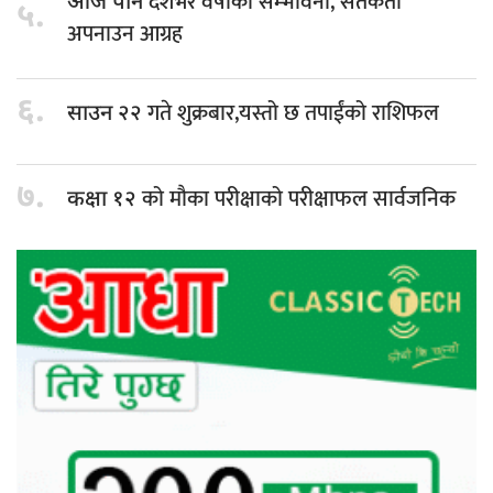
देशभर वर्षाको सम्भावना, सतर्कता
आज पनि
५.
अपनाउन आग्रह
६.
गते शुक्रबार,यस्तो छ तपाईंको राशिफल
साउन २२
७.
को मौका परीक्षाको परीक्षाफल सार्वजनिक
कक्षा १२