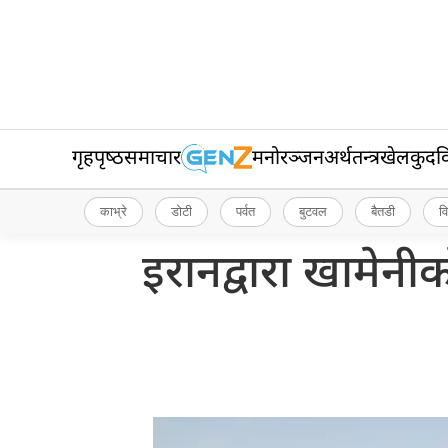
गृहपृष्‍ठ
समाचार
मनोरञ्जन
अर्थतन्त्र
खेलकुद
व
काभ्रे
डोटी
पर्वत
बुटवल
बैतडी
व
इरानद्वारा खामेनीक