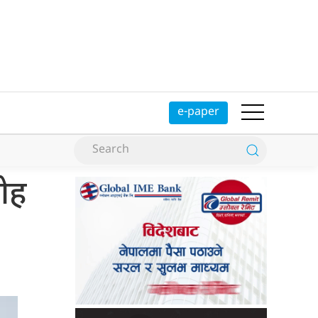
e-paper
रोह