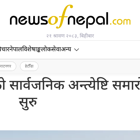
२१ श्रावण २०८३, बिहीबार
िचार
नेपाल
विशेषाङ्क
लोकसेवा
अन्य
िराटनगर
हेटौँडा
ो सार्वजनिक अन्त्येष्टि समा
सुरु