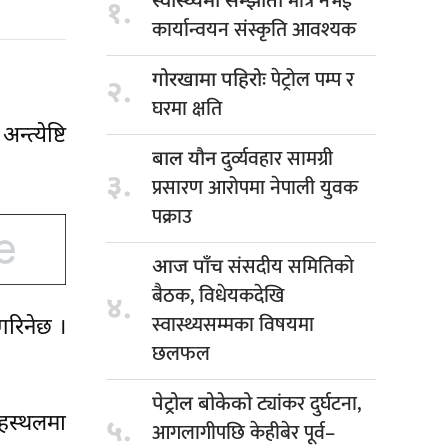
मात्र नभई
स्वास्थ्यमा सम्झौता
१.
कार्यान्वयन संस्कृति आवश्यक
पेट्रोल पम्प र
गोरखामा पहिरोः
२.
घरमा क्षति
्येष्टि
दुर्व्यवहार सामग्री
बाल यौन
३.
प्रसारण आरोपमा नेपाली युवक
पक्राउ
संसदीय समितिको
आज पाँच
बैठक, विधेयकदेखि
४.
स्वास्थ्यसम्मका विषयमा
गरिनेछ ।
छलफल
ट्यांकर दुर्घटना,
पेट्रोल बोकेको
हस्थलमा
५.
आगलागीपछि केहीबेर पूर्व–