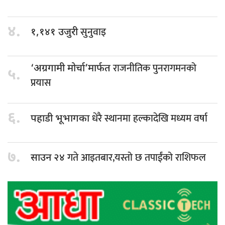
४.
सुनुवाइ
१,१४१ उजुरी
राजनीतिक पुनरागमनको
‘अग्रगामी मोर्चा’मार्फत
५.
प्रयास
६.
धेरै स्थानमा हल्कादेखि मध्यम वर्षा
पहाडी भूभागका
७.
गते आइतबार,यस्तो छ तपाईंको राशिफल
साउन २४