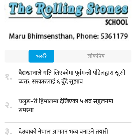
लोकप्रिय
भर्खरै
लिएकोमा पूर्वमन्त्री पौडेलद्वारा खुसी
वैद्यखानाले गति
१.
व्यक्त, सरकारलाई ६ बुँदे सुझाव
देखिएका ५ शव सङ्कलनमा
यलुङ–री हिमालमा
२.
समस्या
३.
आगमन भव्य बनाउने तयारी
देउवाको नेपाल