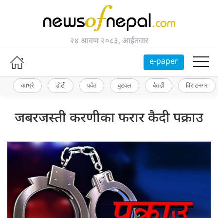
२४ श्रावण २०८३, आईतवार
e-paper
काभ्रे
डोटी
पर्वत
बुटवल
बैतडी
विराटनगर
जबरजस्ती करणीका फरार कैदी पक्राउ