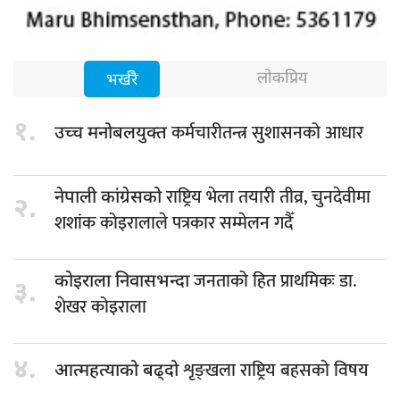
लोकप्रिय
भर्खरै
१.
कर्मचारीतन्त्र सुशासनको आधार
उच्च मनोबलयुक्त
राष्ट्रिय भेला तयारी तीव्र, चुनदेवीमा
नेपाली कांग्रेसको
२.
शशांक कोइरालाले पत्रकार सम्मेलन गदैँ
जनताको हित प्राथमिकः डा.
कोइराला निवासभन्दा
३.
शेखर कोइराला
४.
शृङ्खला राष्ट्रिय बहसको विषय
आत्महत्याको बढ्दो