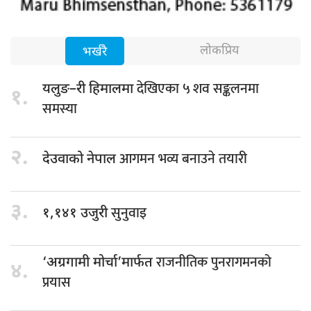
लोकप्रिय
भर्खरै
देखिएका ५ शव सङ्कलनमा
यलुङ–री हिमालमा
१.
समस्या
२.
आगमन भव्य बनाउने तयारी
देउवाको नेपाल
३.
सुनुवाइ
१,१४१ उजुरी
राजनीतिक पुनरागमनको
‘अग्रगामी मोर्चा’मार्फत
४.
प्रयास