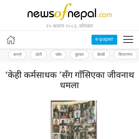
२५ श्रावण २०८३, सोमबार
e-paper
काभ्रे
डोटी
पर्वत
बुटवल
बैतडी
विराटनगर
‘केही कर्मसाधक ’सँग गाँसिएका जीवनाथ
धमला