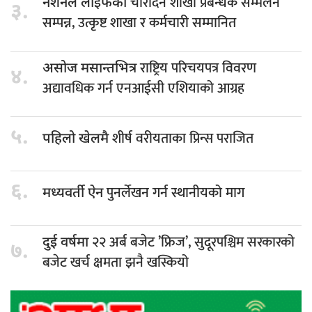
चारदिने शाखा प्रबन्धक सम्मेलन
नेशनल लाइफको
३.
सम्पन्न, उत्कृष्ट शाखा र कर्मचारी सम्मानित
राष्ट्रिय परिचयपत्र विवरण
असोज मसान्तभित्र
४.
अद्यावधिक गर्न एनआईसी एशियाको आग्रह
५.
शीर्ष वरीयताका प्रिन्स पराजित
पहिलो खेलमै
६.
पुनर्लेखन गर्न स्थानीयको माग
मध्यवर्ती ऐन
२२ अर्ब बजेट ’फ्रिज’, सुदूरपश्चिम सरकारको
दुई वर्षमा
७.
बजेट खर्च क्षमता झनै खस्कियो