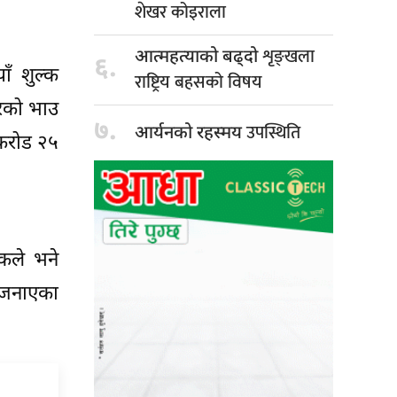
शेखर कोइराला
शृङ्खला
आत्महत्याको बढ्दो
६.
ँ शुल्क
राष्ट्रिय बहसको विषय
लरको भाउ
७.
उपस्थिति
आर्यनको रहस्मय
 करोड २५
कले भने
ो जनाएका