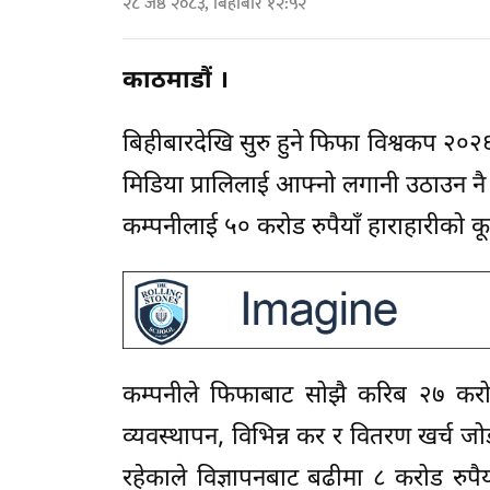
२८ जेष्ठ २०८३, बिहीबार १२:५२
काठमाडौं ।
बिहीबारदेखि सुरु हुने फिफा विश्वकप २
मिडिया प्रालिलाई आफ्नो लगानी उठाउन नै 
कम्पनीलाई ५० करोड रुपैयाँ हाराहारीको क
कम्पनीले फिफाबाट सोझै करिब २७ करोड
व्यवस्थापन, विभिन्न कर र वितरण खर्च जो
रहेकाले विज्ञापनबाट बढीमा ८ करोड रुपै