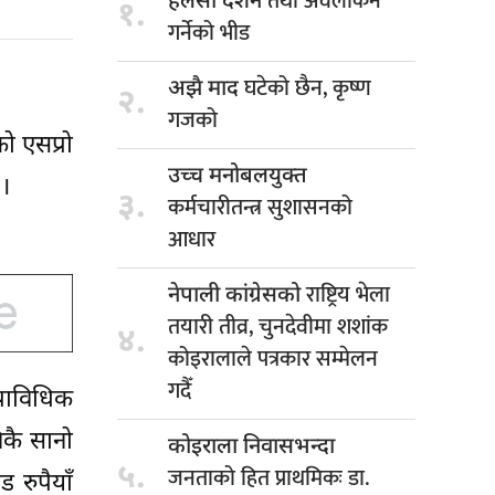
तथा अवलोकन
हलेसी दर्शन
१.
गर्नेको भीड
घटेको छैन, कृष्ण
अझै माद
२.
गजको
ो एसप्रो
उच्च मनोबलयुक्त
 ।
३.
कर्मचारीतन्त्र सुशासनको
आधार
राष्ट्रिय भेला
नेपाली कांग्रेसको
तयारी तीव्र, चुनदेवीमा शशांक
४.
कोइरालाले पत्रकार सम्मेलन
गदैँ
राविधिक
िकै सानो
कोइराला निवासभन्दा
५.
जनताको हित प्राथमिकः डा.
 रुपैयाँ