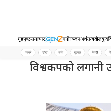
गृहपृष्‍ठ
समाचार
मनोरञ्जन
अर्थतन्त्र
खेलकुद
व
काभ्रे
डोटी
पर्वत
बुटवल
बैतडी
व
विश्वकपको लगानी उ