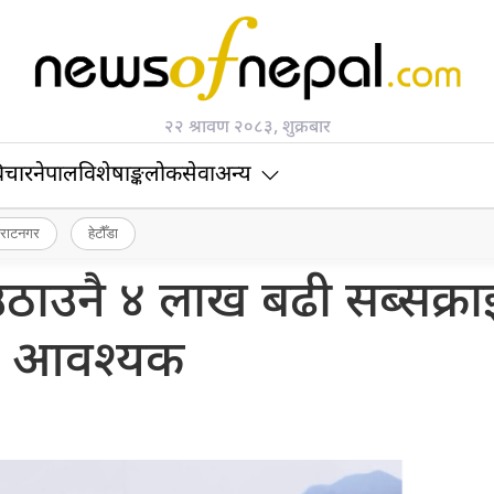
२२ श्रावण २०८३, शुक्रबार
िचार
नेपाल
विशेषाङ्क
लोकसेवा
अन्य
िराटनगर
हेटौँडा
ठाउनै ४ लाख बढी सब्सक्र
आवश्यक