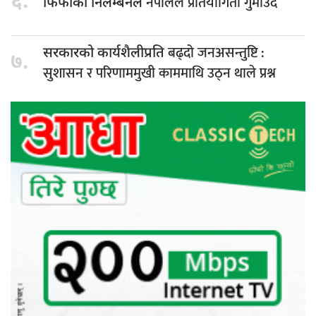
६.
नेपालले प्रतियोगिता गुमाउँदैं
फिफाको निलम्बनले
बढ्दो जनअसन्तुष्टि :
सरकारको कार्यशैलीप्रति
७.
सुशासन र परिणाममुखी काममाथि उठ्न थाले प्रश्न