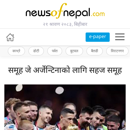
२१ श्रावण २०८३, बिहीबार
e-paper
काभ्रे
डोटी
पर्वत
बुटवल
बैतडी
विराटनगर
समूह जे अर्जेन्टिनाको लागि सहज समूह