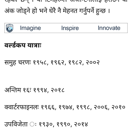
रहेका छन् । यी टिमहरूले अर्जेन्टिनालाई हराउन वा
अंक जोड्ने हो भने धेरै नै मेहनत गर्नुपर्ने हुन्छ ।
वर्ल्डकप यात्राः
समुह चरणः १९५८, १९६२, १९८२, २००२
अन्तिम १६ः १९९४, २०१८
क्वार्टरफाइनलः १९६६, १९७४, १९९८, २००६, २०१०
उपविजेता ः १९३०, १९९०, २०१४