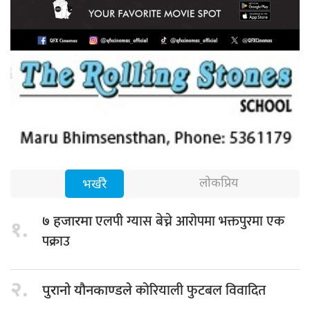
लोकप्रिय
भर्खरै
एलपी ग्यास बेच्ने आरोपमा भक्तपुरमा एक
७ हजारमा
१.
पक्राउ
२.
कोरियाली फुटबल विवादित
पुरानो यौनकाण्डले