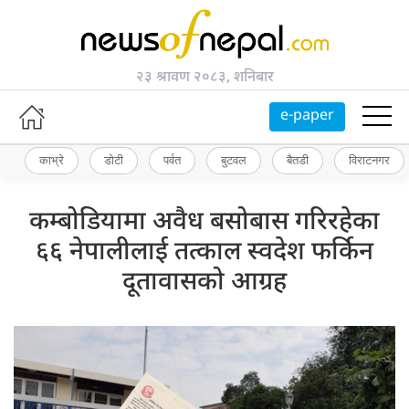
२३ श्रावण २०८३, शनिबार
e-paper
काभ्रे
डोटी
पर्वत
बुटवल
बैतडी
विराटनगर
कम्बोडियामा अवैध बसोबास गरिरहेका
६६ नेपालीलाई तत्काल स्वदेश फर्किन
दूतावासको आग्रह