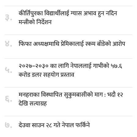
ग्यास अभाव हुन नदिन
कीर्तिपुरका विद्यार्थीलाई
३.
मन्त्रीको निर्देशन
४.
प्रेमिकालाई रकम बाँडेको आरोप
फिफा अध्यक्षमाथि
लागि नेपाललाई गाभीको ५७.६
२०२७–२०३० का
५.
करोड डलर सहयोग प्रस्ताव
सुकुमबासीको माग : भदौ १२
मनहराका विस्थापित
६.
देखि सत्याग्रह
७.
२८ गते नेपाल फर्किने
देउवा साउन