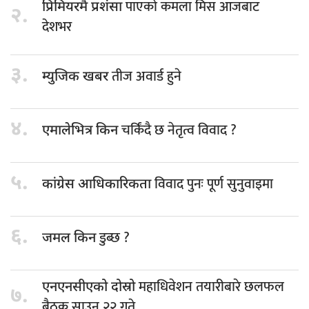
पाएको कमला मिस आजबाट
प्रिमियरमै प्रशंसा
२.
देशभर
३.
तीज अवार्ड हुने
म्युजिक खबर
४.
चर्किंदै छ नेतृत्व विवाद ?
एमालेभित्र किन
५.
विवाद पुनः पूर्ण सुनुवाइमा
कांग्रेस आधिकारिकता
६.
डुब्छ ?
जमल किन
महाधिवेशन तयारीबारे छलफल
एनएनसीएको दोस्रो
७.
बैठक साउन २२ गते