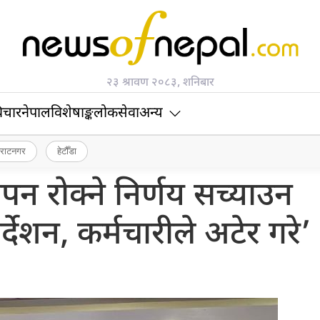
२३ श्रावण २०८३, शनिबार
िचार
नेपाल
विशेषाङ्क
लोकसेवा
अन्य
िराटनगर
हेटौँडा
ापन रोक्ने निर्णय सच्याउन
िर्देशन, कर्मचारीले अटेर गरे’