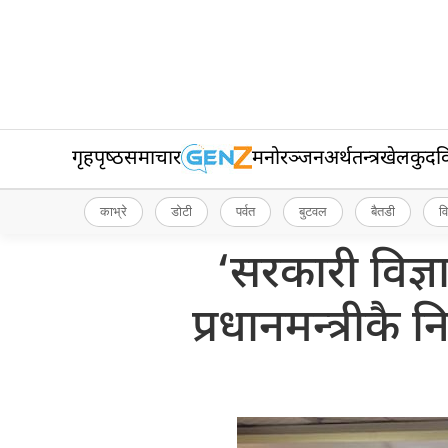
गृहपृष्‍ठ
समाचार
मनोरञ्जन
अर्थतन्त्र
खेलकुद
व
काभ्रे
डोटी
पर्वत
बुटवल
बैतडी
व
‘सरकारी विज्ञ
प्रधानमन्त्रीकै न