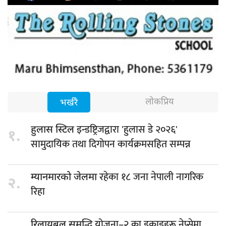
लोकप्रिय
भर्खरै
इन्डष्ट्रिजद्वारा 'हुलास डे २०२६'
हुलास स्टिल
१.
सामुदायिक तथा दिगोपन कार्यक्रमसहित सम्पन्न
रहेका १८ जना नेपाली नागरिक
म्यानमारको जेलमा
२.
रिहा
योजना–२ का इकाइहरू नेप्सेमा
रिलायबल समृद्धि