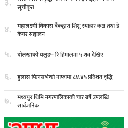
३.
सूचीकृत
बैंकद्वारा शिशु स्याहार कक्ष तथा डे
महालक्ष्मी विकास
४.
केयर सञ्चालन
५.
रि हिमालमा ५ शव देखिए
दोलखाको यलुङ–
६.
नाफामा ८४.४५ प्रतिशत वृद्धि
हुलास फिनसर्भको
नगरपालिकाको चार बर्षे उपलब्धि
मध्यपुर थिमि
७.
सार्वजनिक