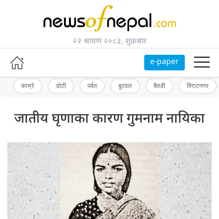
२२ श्रावण २०८३, शुक्रबार
e-paper
काभ्रे
डोटी
पर्वत
बुटवल
बैतडी
विराटनगर
जातीय घृणाका कारण गुमनाम नायिका