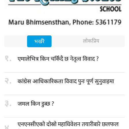
लोकप्रिय
भर्खरै
१.
चर्किंदै छ नेतृत्व विवाद ?
एमालेभित्र किन
२.
विवाद पुनः पूर्ण सुनुवाइमा
कांग्रेस आधिकारिकता
३.
डुब्छ ?
जमल किन
महाधिवेशन तयारीबारे छलफल
एनएनसीएको दोस्रो
४.