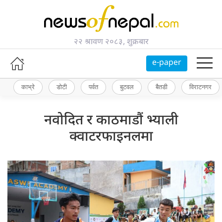
२२ श्रावण २०८३, शुक्रबार
e-paper
काभ्रे
डोटी
पर्वत
बुटवल
बैतडी
विराटनगर
नवोदित र काठमाडौं भ्याली
क्वाटरफाइनलमा